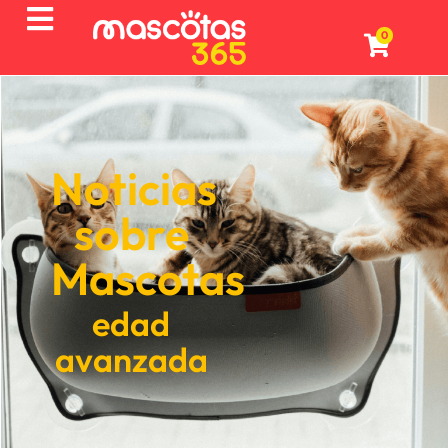
0
Noticias
sobre
Mascotas
edad
avanzada