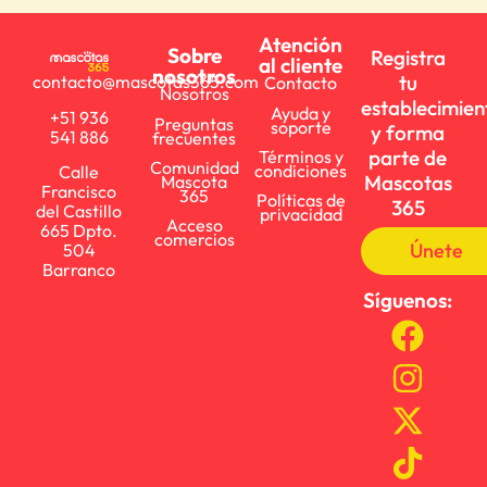
Atención
Sobre
Registra
al cliente
nosotros
tu
contacto@mascotas365.com
Contacto
Nosotros
establecimien
Ayuda y
+51 936
Preguntas
soporte
y forma
541 886
frecuentes
parte de
Términos y
Comunidad
condiciones
Calle
Mascotas
Mascota
Francisco
365
Políticas de
365
del Castillo
privacidad
Acceso
665 Dpto.
comercios
Únete
504
Barranco
Síguenos: