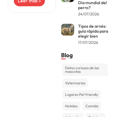
Leer más »
Dia mundial del
pelaje, su
perro?
comportamiento
24/07/2026
es menos
animado o
prefiere pasar
Tipos de arnés:
más tiempo
guía rápida para
elegir bien
17/07/2026
Blog
Datos curiosos de las
mascotas
Veterinarias
Lugares Pet friendly
Hoteles
Comida