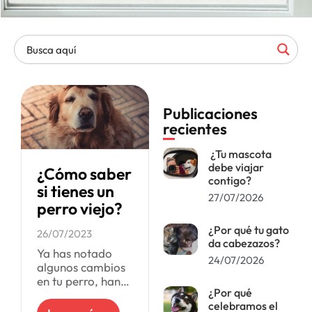
Publicaciones
recientes
¿Tu mascota
debe viajar
¿Cómo saber
contigo?
si tienes un
27/07/2026
perro viejo?
¿Por qué tu gato
26/07/2023
da cabezazos?
Ya has notado
24/07/2026
algunos cambios
en tu perro, han
¿Por qué
aparecido zonas
celebramos el
blancas en su