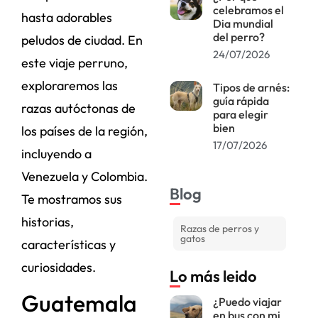
celebramos el
hasta adorables
Dia mundial
del perro?
peludos de ciudad. En
24/07/2026
este viaje perruno,
exploraremos las
Tipos de arnés:
guía rápida
razas autóctonas de
para elegir
bien
los países de la región,
17/07/2026
incluyendo a
Venezuela y Colombia.
Blog
Te mostramos sus
historias,
Razas de perros y
gatos
características y
curiosidades.
Lo más leido
Guatemala
¿Puedo viajar
en bus con mi