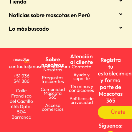
Tienda
Noticias sobre mascotas en Perú
Lo más buscado
Atención
Sobre
Registra
al cliente
nosotros
tu
contacto@mascotas365.com
Contacto
Nosotros
establecimien
Ayuda y
+51 936
Preguntas
soporte
y forma
541 886
frecuentes
parte de
Términos y
Comunidad
condiciones
Calle
Mascotas
Mascota
Francisco
365
Políticas de
365
del Castillo
privacidad
Acceso
665 Dpto.
comercios
Únete
504
Barranco
Síguenos: