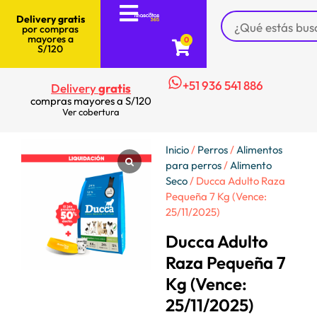
Delivery gratis
por compras
mayores a
0
S/120
+51 936 541 886
Delivery
gratis
compras mayores a S/120
Ver cobertura
Inicio
/
Perros
/
Alimentos
para perros
/
Alimento
Seco
/ Ducca Adulto Raza
Pequeña 7 Kg (Vence:
25/11/2025)
Ducca Adulto
Raza Pequeña 7
Kg (Vence:
25/11/2025)