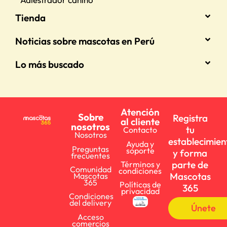
Tienda
Noticias sobre mascotas en Perú
Lo más buscado
Atención
Sobre
Registra
al cliente
nosotros
tu
Contacto
Nosotros
establecimien
Ayuda y
Preguntas
soporte
y forma
frecuentes
parte de
Términos y
Comunidad
condiciones
Mascotas
Mascotas
365
Políticas de
365
privacidad
Condiciones
del delivery
Únete
Acceso
comercios