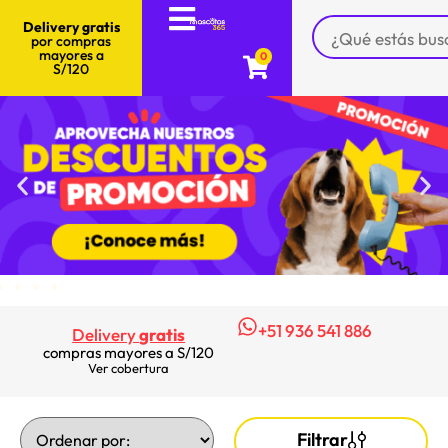
Delivery gratis
por compras
mayores a
0
S/120
+51 936 541 886
Delivery
gratis
compras mayores a S/120
Ver cobertura
Filtrar