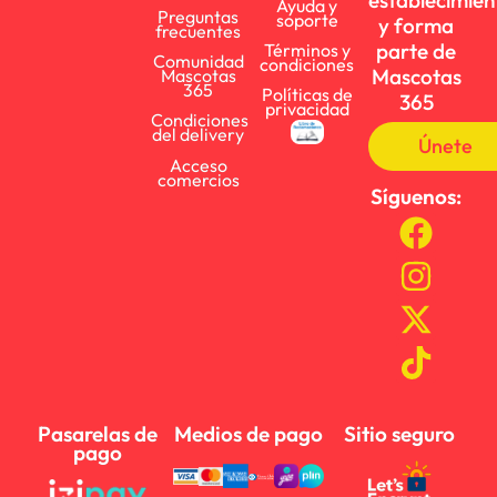
establecimien
Ayuda y
Preguntas
soporte
y forma
frecuentes
parte de
Términos y
Comunidad
condiciones
Mascotas
Mascotas
365
Políticas de
365
privacidad
Condiciones
del delivery
Únete
Acceso
comercios
Síguenos:
Pasarelas de
Medios de pago
Sitio seguro
pago