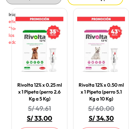
Inicio
/ Productos
etiquetados
“todas
las
edades”
Rivolta 12% x 0.25 ml
Rivolta 12% x 0.50 ml
x 1 Pipeta (perro 2.6
x 1 Pipeta (perro 5.1
Kg a 5 Kg)
Kg a 10 Kg)
S/
49.61
S/
60.00
S/
33.00
S/
34.30