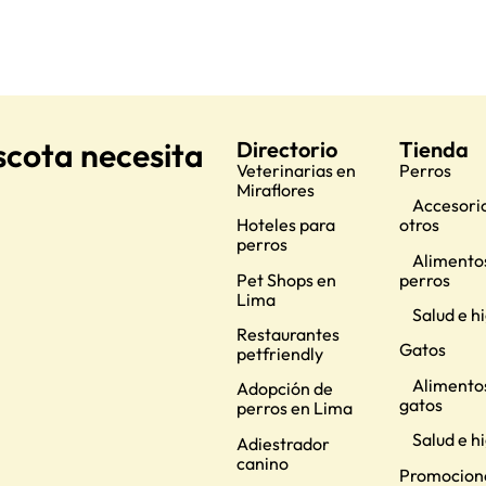
scota necesita
Directorio
Tienda
Veterinarias en
Perros
Miraflores
Accesorio
Hoteles para
otros
perros
Alimento
Pet Shops en
perros
Lima
Salud e h
Restaurantes
Gatos
petfriendly
Alimento
Adopción de
gatos
perros en Lima
Salud e h
Adiestrador
canino
Promocion