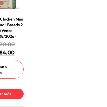
 Chicken Mini
mall Breeds 2
 (Vence:
08/2026)
90.00
84.00
ar al
to
er más