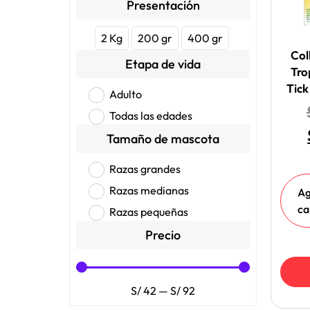
Presentación
2 Kg
200 gr
400 gr
Col
Etapa de vida
Tro
Tic
Adulto
Todas las edades
Tamaño de mascota
Razas grandes
Razas medianas
Ag
ca
Razas pequeñas
Precio
S/
42
—
S/
92