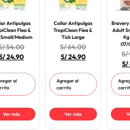
lar Antipulgas
Collar Antipulgas
Bravery
piClean Flea &
TropiClean Flea &
Adult S
k Small/Medium
Tick Large
Kg
07/
S/
54.00
S/
64.00
S/
S/
24.90
S/
24.90
S/
regar al
Agregar al
Agreg
rrito
carrito
carri
Ver más
Ver más
V