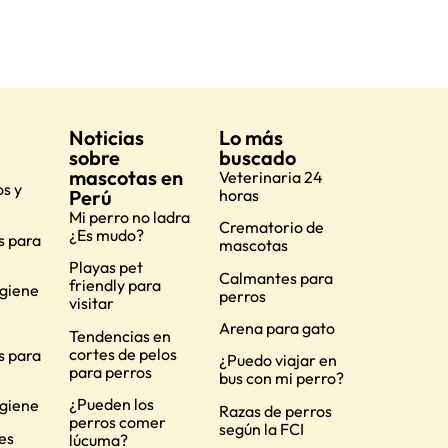
Noticias
Lo más
sobre
buscado
mascotas en
Veterinaria 24
s y
Perú
horas
Mi perro no ladra
Crematorio de
¿Es mudo?
s para
mascotas
Playas pet
Calmantes para
friendly para
igiene
perros
visitar
Arena para gato
Tendencias en
cortes de pelos
s para
¿Puedo viajar en
para perros
bus con mi perro?
¿Pueden los
igiene
Razas de perros
perros comer
según la FCI
es
lúcuma?