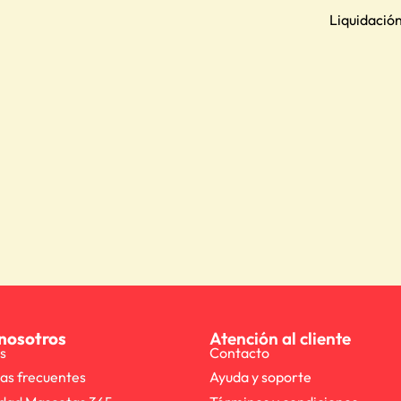
Liquidació
nosotros
Atención al cliente
s
Contacto
as frecuentes
Ayuda y soporte