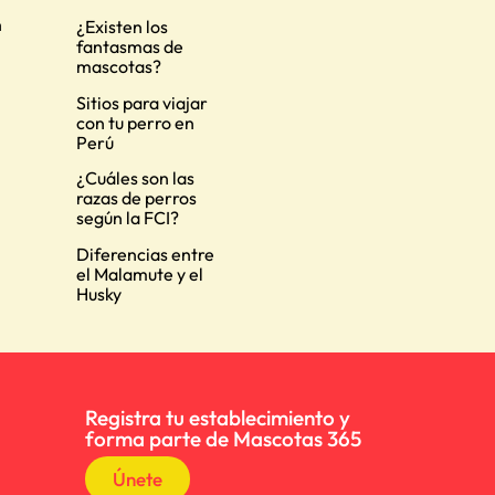
n
¿Existen los
fantasmas de
mascotas?
Sitios para viajar
con tu perro en
Perú
¿Cuáles son las
razas de perros
según la FCI?
Diferencias entre
el Malamute y el
Husky
Registra tu establecimiento y
forma parte de Mascotas 365
Únete