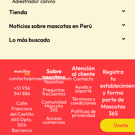
Adiestrador canino
Tienda
Noticias sobre mascotas en Perú
Lo más buscado
Atención
Sobre
Registra
al cliente
nosotros
tu
contacto@mascotas365.com
Contacto
Nosotros
establecimien
Ayuda y
+51 936
Preguntas
soporte
y forma
541 886
frecuentes
parte de
Términos y
Comunidad
condiciones
Calle
Mascotas
Mascota
Francisco
365
Políticas de
365
del Castillo
privacidad
Acceso
665 Dpto.
comercios
Únete
504
Barranco