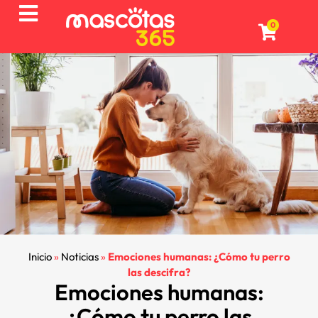
0
Inicio
»
Noticias
»
Emociones humanas: ¿Cómo tu perro
las descifra?
Emociones humanas:
¿Cómo tu perro las