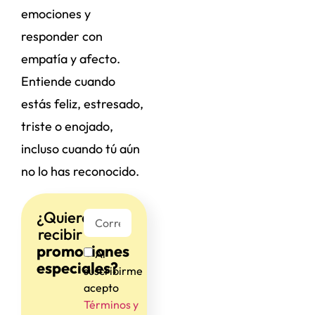
emociones y
responder con
empatía y afecto.
Entiende cuando
estás feliz, estresado,
triste o enojado,
incluso cuando tú aún
no lo has reconocido.
¿Quieres
recibir
promociones
Al
especiales?
suscribirme
acepto
Términos y