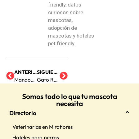
friendly, datos
curiosos sobre
mascotas,
adopción de
mascotas y hoteles
pet friendly.
ANTERIOR
SIGUIENTE
Mandos básicos para tu perro: guía práctica paso a paso
Gato Ragamuffin: ¿El más cariñoso del mundo?
Somos todo lo que tu mascota
necesita
Directorio
Veterinarias en Miraflores
Hoteles para perros