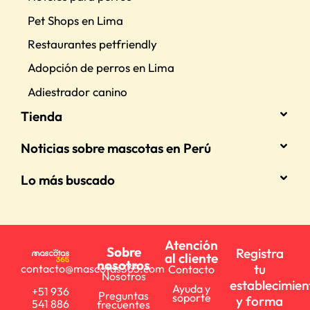
Pet Shops en Lima
Restaurantes petfriendly
Adopción de perros en Lima
Adiestrador canino
Tienda
Noticias sobre mascotas en Perú
Lo más buscado
Atención
Sobre
Registra
al cliente
nosotros
tu
contacto@mascotas365.com
Contacto
Nosotros
establecimien
Ayuda y
+51 936
Preguntas
soporte
y forma
541 886
frecuentes