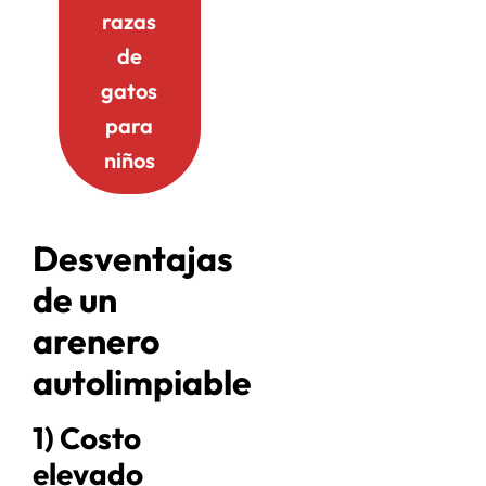
razas
de
gatos
para
niños
Desventajas
de un
arenero
autolimpiable
1) Costo
elevado