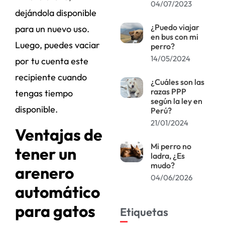
04/07/2023
dejándola disponible
¿Puedo viajar
para un nuevo uso.
en bus con mi
Luego, puedes vaciar
perro?
14/05/2024
por tu cuenta este
recipiente cuando
¿Cuáles son las
razas PPP
tengas tiempo
según la ley en
disponible.
Perú?
21/01/2024
Ventajas de
Mi perro no
tener un
ladra, ¿Es
mudo?
arenero
04/06/2026
automático
para gatos
Etiquetas