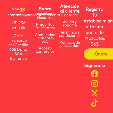
Atención
Sobre
Registra
al cliente
nosotros
tu
contacto@mascotas365.com
Contacto
Nosotros
establecimien
Ayuda y
+51 936
Preguntas
soporte
y forma
541 886
frecuentes
parte de
Términos y
Comunidad
condiciones
Calle
Mascotas
Mascota
Francisco
365
Políticas de
365
del Castillo
privacidad
Acceso
665 Dpto.
comercios
Únete
504
Barranco
Síguenos: