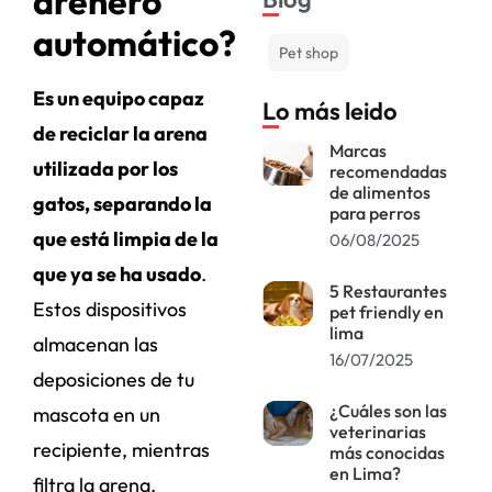
arenero
automático?
Pet shop
Es un equipo capaz
Lo más leido
de reciclar la arena
Marcas
utilizada por los
recomendadas
de alimentos
gatos, separando la
para perros
que está limpia de la
06/08/2025
que ya se ha usado
.
5 Restaurantes
Estos dispositivos
pet friendly en
lima
almacenan las
16/07/2025
deposiciones de tu
¿Cuáles son las
mascota en un
veterinarias
recipiente, mientras
más conocidas
en Lima?
filtra la arena,