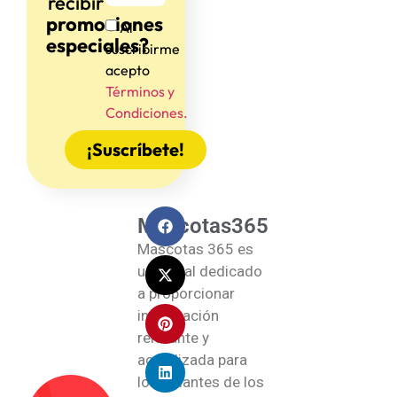
recibir
promociones
Al
especiales?
suscribirme
acepto
Términos y
Condiciones.
¡Suscríbete!
Mascotas365
Mascotas 365 es
un portal dedicado
a proporcionar
información
relevante y
actualizada para
los amantes de los