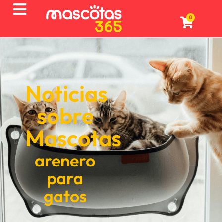
0
Noticias
sobre
Mascotas
arenero
para
gatos