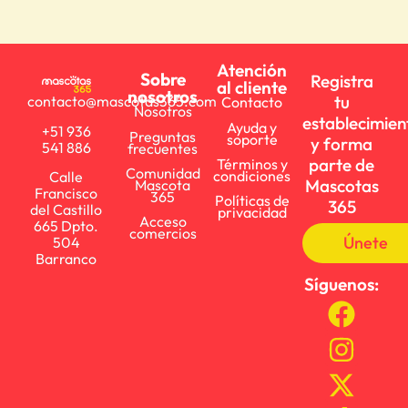
Atención
Sobre
Registra
al cliente
nosotros
tu
contacto@mascotas365.com
Contacto
Nosotros
establecimien
Ayuda y
+51 936
Preguntas
soporte
y forma
541 886
frecuentes
parte de
Términos y
Comunidad
condiciones
Calle
Mascotas
Mascota
Francisco
365
Políticas de
365
del Castillo
privacidad
Acceso
665 Dpto.
comercios
Únete
504
Barranco
Síguenos: