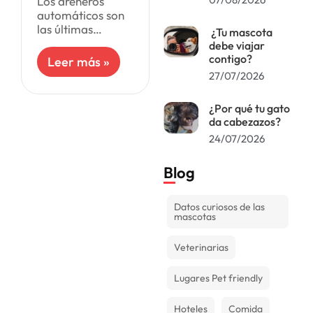
Los areneros
automáticos son
las últimas
¿Tu mascota
innovaciones en
debe viajar
productos para
contigo?
Leer más »
gatos. Son ideales
27/07/2026
para personas
que pasan mucho
¿Por qué tu gato
tiempo fuera de
da cabezazos?
casa o desean
24/07/2026
eliminar
Blog
Datos curiosos de las
mascotas
Veterinarias
Lugares Pet friendly
Hoteles
Comida