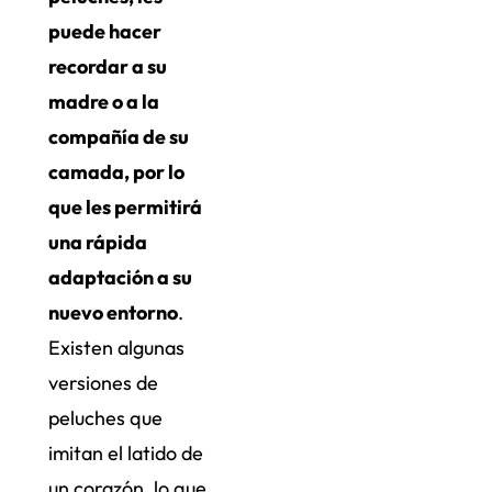
puede hacer
recordar a su
madre o a la
compañía de su
camada, por lo
que les permitirá
una rápida
adaptación a su
nuevo entorno
.
Existen algunas
versiones de
peluches que
imitan el latido de
un corazón, lo que