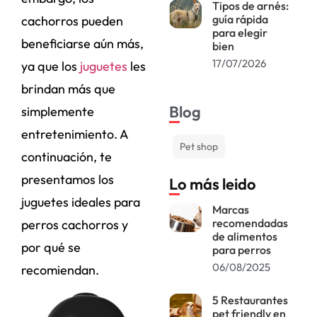
Tipos de arnés:
guía rápida
cachorros pueden
para elegir
beneficiarse aún más,
bien
17/07/2026
ya que los
juguetes
les
brindan más que
Blog
simplemente
entretenimiento. A
Pet shop
continuación, te
presentamos los
Lo más leido
juguetes ideales para
Marcas
recomendadas
perros cachorros y
de alimentos
por qué se
para perros
06/08/2025
recomiendan.
5 Restaurantes
pet friendly en