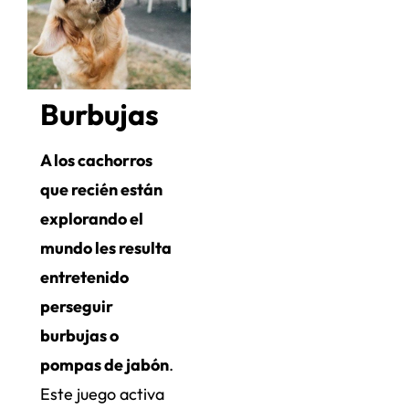
Burbujas
A los cachorros
que recién están
explorando el
mundo les resulta
entretenido
perseguir
burbujas o
pompas de jabón
.
Este juego activa