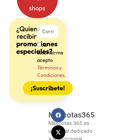
shops
¿Quieres
recibir
promociones
Al
especiales?
suscribirme
acepto
Términos y
Condiciones.
¡Suscríbete!
Mascotas365
Mascotas 365 es
un portal dedicado
a proporcionar