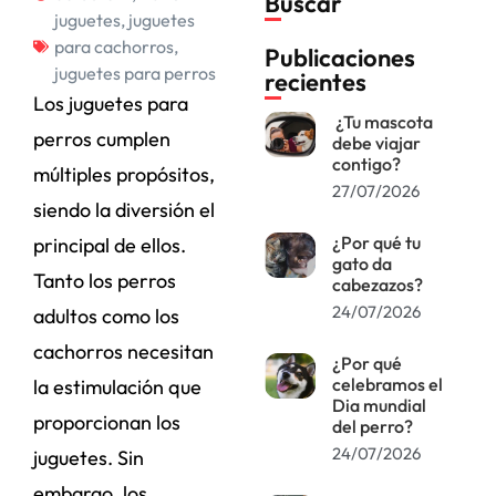
Buscar
juguetes
,
juguetes
para cachorros
,
Publicaciones
juguetes para perros
recientes
Los juguetes para
¿Tu mascota
perros cumplen
debe viajar
contigo?
múltiples propósitos,
27/07/2026
siendo la diversión el
¿Por qué tu
principal de ellos.
gato da
Tanto los perros
cabezazos?
24/07/2026
adultos como los
cachorros necesitan
¿Por qué
celebramos el
la estimulación que
Dia mundial
proporcionan los
del perro?
24/07/2026
juguetes. Sin
embargo, los