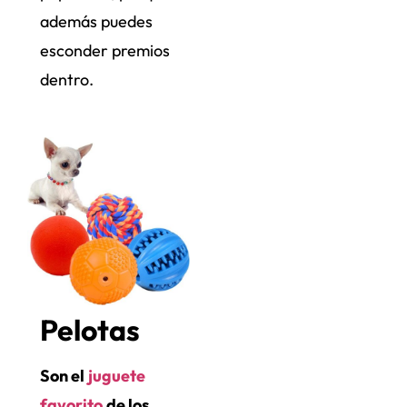
además puedes
esconder premios
dentro.
Pelotas
Son el
juguete
favorito
de los