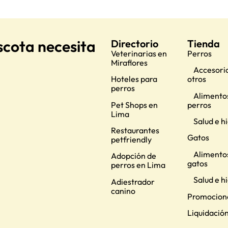
scota necesita
Directorio
Tienda
Veterinarias en
Perros
Miraflores
Accesorio
Hoteles para
otros
perros
Alimento
Pet Shops en
perros
Lima
Salud e h
Restaurantes
Gatos
petfriendly
Alimento
Adopción de
gatos
perros en Lima
Salud e h
Adiestrador
canino
Promocion
Liquidació