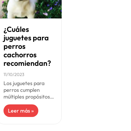
¿Cuáles
juguetes para
perros
cachorros
recomiendan?
11/10/2023
Los juguetes para
perros cumplen
múltiples propósitos,
siendo la diversión el
principal de ellos.
Leer más »
Tanto los perros
adultos como los
cachorros necesitan