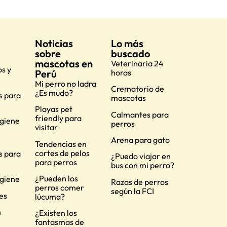
Noticias
Lo más
sobre
buscado
mascotas en
Veterinaria 24
s y
Perú
horas
Mi perro no ladra
Crematorio de
¿Es mudo?
s para
mascotas
Playas pet
Calmantes para
friendly para
igiene
perros
visitar
Arena para gato
Tendencias en
cortes de pelos
s para
¿Puedo viajar en
para perros
bus con mi perro?
¿Pueden los
igiene
Razas de perros
perros comer
según la FCI
es
lúcuma?
n
¿Existen los
fantasmas de