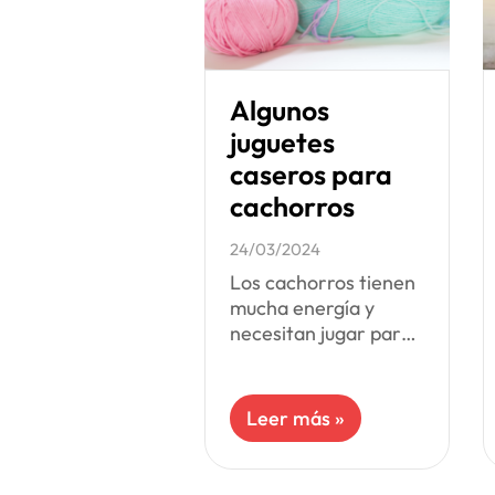
Algunos
juguetes
caseros para
cachorros
24/03/2024
Los cachorros tienen
mucha energía y
necesitan jugar para
desarrollarse
adecuadamente. Si
no tienes mucho
Leer más »
presupuesto para sus
juguetes o pasan una
tarde aburrida en