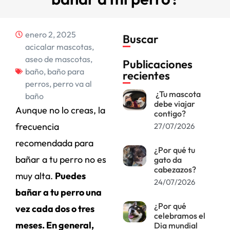
enero 2, 2025
Buscar
acicalar mascotas
,
aseo de mascotas
,
Publicaciones
baño
,
baño para
recientes
perros
,
perro va al
¿Tu mascota
baño
debe viajar
Aunque no lo creas, la
contigo?
frecuencia
27/07/2026
recomendada para
¿Por qué tu
bañar a tu perro no es
gato da
cabezazos?
muy alta.
Puedes
24/07/2026
bañar a tu perro una
¿Por qué
vez cada dos o tres
celebramos el
meses. En general,
Dia mundial