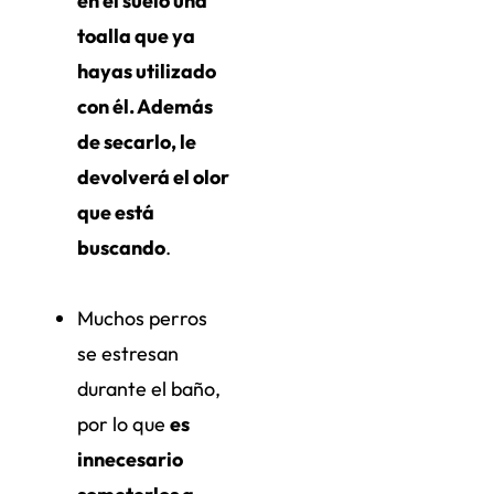
en el suelo una
toalla que ya
hayas utilizado
con él. Además
de secarlo, le
devolverá el olor
que está
buscando
.
Muchos perros
se estresan
durante el baño,
por lo que
es
innecesario