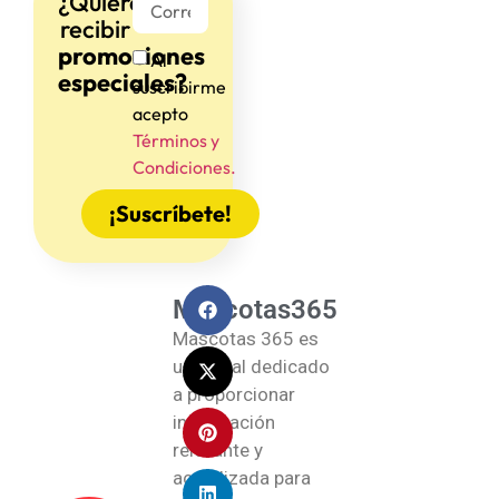
¿Quieres
recibir
promociones
Al
especiales?
suscribirme
acepto
Términos y
Condiciones.
¡Suscríbete!
Mascotas365
Mascotas 365 es
un portal dedicado
a proporcionar
información
relevante y
actualizada para