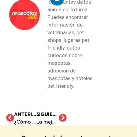
los amantes de los
animales en Lima.
Puedes encontrar
información de:
veterinarias, pet
shops, lugares pet
friendly, datos
curiosos sobre
mascotas,
adopción de
mascotas y hoteles
pet friendly.
ANTERIOR
SIGUIENTE
¿Cómo tomarte una foto en Navidad con tus mascotas?
La mejor hora para pasear a tu perro en verano