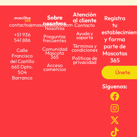
Atención
Sobre
Registra
al cliente
nosotros
tu
contacto@mascotas365.com
Contacto
Nosotros
establecimien
Ayuda y
+51 936
Preguntas
soporte
y forma
541 886
frecuentes
parte de
Términos y
Comunidad
condiciones
Calle
Mascotas
Mascota
Francisco
365
Políticas de
365
del Castillo
privacidad
Acceso
665 Dpto.
comercios
Únete
504
Barranco
Síguenos: