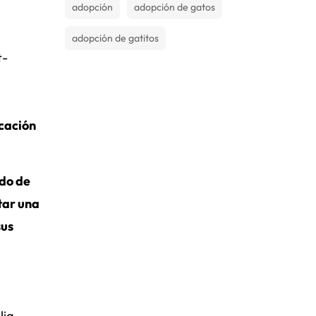
adopción
adopción de gatos
adopción de gatitos
t-
ocación
ado de
tar una
sus
ia.