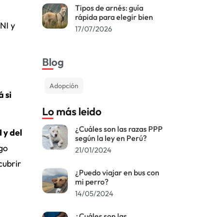
Tipos de arnés: guía
rápida para elegir bien
NI y
17/07/2026
Blog
e
Adopción
 si
Lo más leido
¿Cuáles son las razas PPP
 y del
según la ley en Perú?
go
21/01/2024
cubrir
¿Puedo viajar en bus con
mi perro?
14/05/2024
¿Cuáles son las