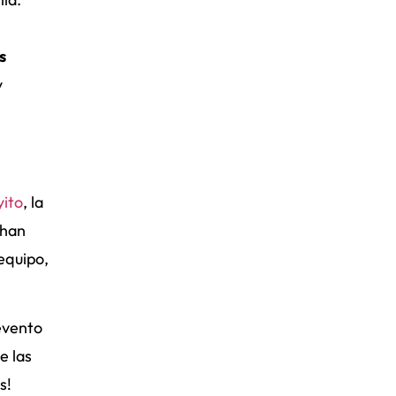
s
y
yito
, la
 han
equipo,
 evento
e las
s!