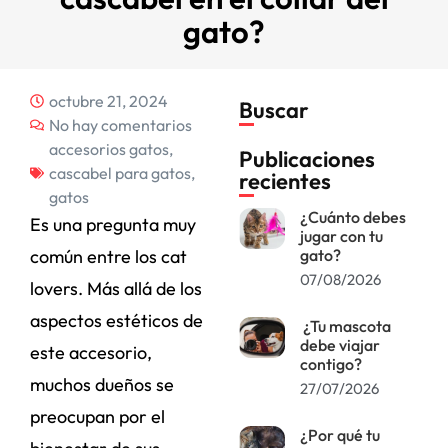
gato?
octubre 21, 2024
Buscar
No hay comentarios
accesorios gatos
,
Publicaciones
cascabel para gatos
,
recientes
gatos
¿Cuánto debes
Es una pregunta muy
jugar con tu
común entre los cat
gato?
07/08/2026
lovers. Más allá de los
aspectos estéticos de
¿Tu mascota
debe viajar
este accesorio,
contigo?
muchos dueños se
27/07/2026
preocupan por el
¿Por qué tu