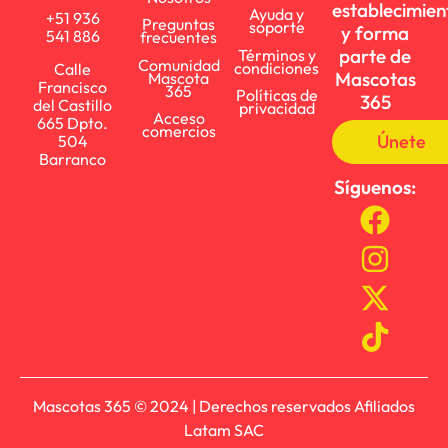
establecimien
Ayuda y
+51 936
Preguntas
soporte
y forma
541 886
frecuentes
parte de
Términos y
Comunidad
condiciones
Calle
Mascotas
Mascota
Francisco
365
Políticas de
365
del Castillo
privacidad
Acceso
665 Dpto.
comercios
Únete
504
Barranco
Síguenos:
Mascotas 365 © 2024 | Derechos reservados Afiliados
Latam SAC