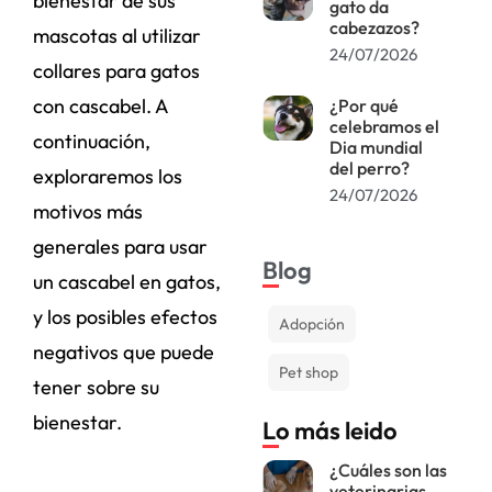
bienestar de sus
gato da
cabezazos?
mascotas al utilizar
24/07/2026
collares para gatos
con cascabel. A
¿Por qué
celebramos el
continuación,
Dia mundial
del perro?
exploraremos los
24/07/2026
motivos más
generales para usar
Blog
un cascabel en gatos,
y los posibles efectos
Adopción
negativos que puede
Pet shop
tener sobre su
bienestar.
Lo más leido
¿Cuáles son las
veterinarias