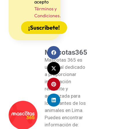
acepto
Términos y
Condiciones.
¡Suscríbete!
Mascotas365
Mascotas 365 es
un portal dedicado
a proporcionar
información
relevante y
actualizada para
los amantes de los
animales en Lima.
Puedes encontrar
información de: