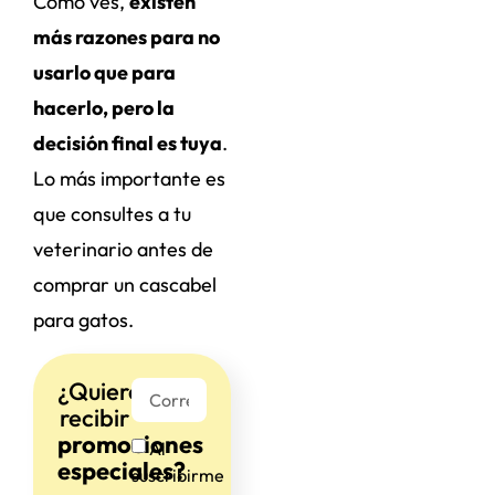
Como ves,
existen
más razones para no
usarlo que para
hacerlo, pero la
decisión final es tuya
.
Lo más importante es
que consultes a tu
veterinario antes de
comprar un cascabel
para gatos.
¿Quieres
recibir
promociones
Al
especiales?
suscribirme