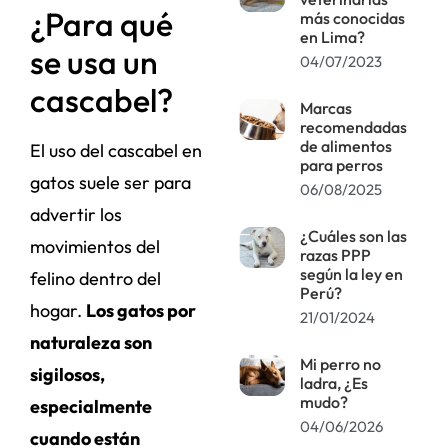
¿Para qué
más conocidas
en Lima?
se usa un
04/07/2023
cascabel?
Marcas
recomendadas
de alimentos
El uso del cascabel en
para perros
gatos suele ser para
06/08/2025
advertir los
¿Cuáles son las
movimientos del
razas PPP
según la ley en
felino dentro del
Perú?
hogar.
Los gatos por
21/01/2024
naturaleza son
Mi perro no
sigilosos,
ladra, ¿Es
mudo?
especialmente
04/06/2026
cuando están