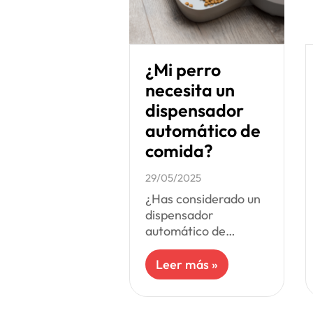
¿Mi perro
necesita un
dispensador
automático de
comida?
29/05/2025
¿Has considerado un
dispensador
automático de
comida para tu
perro? Si estás
Leer más »
buscando una forma
práctica de mantener
la rutina de