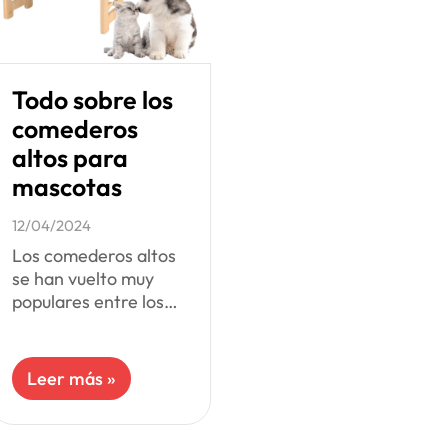
Todo sobre los
comederos
altos para
mascotas
12/04/2024
Los comederos altos
se han vuelto muy
populares entre los
dueños de mascotas.
Estos comederos
permiten una mayor
Leer más »
higiene en el hogar.
Sin embargo, es