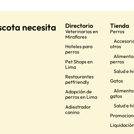
scota necesita
Directorio
Tienda
Veterinarias en
Perros
Miraflores
Accesorio
Hoteles para
otros
perros
Alimento
Pet Shops en
perros
Lima
Salud e h
Restaurantes
Gatos
petfriendly
Alimento
Adopción de
gatos
perros en Lima
Salud e h
Adiestrador
canino
Promocion
Liquidació