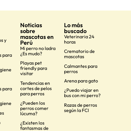
Noticias
Lo más
sobre
buscado
mascotas en
Veterinaria 24
s y
Perú
horas
Mi perro no ladra
Crematorio de
¿Es mudo?
s para
mascotas
Playas pet
Calmantes para
friendly para
igiene
perros
visitar
Arena para gato
Tendencias en
cortes de pelos
s para
¿Puedo viajar en
para perros
bus con mi perro?
¿Pueden los
igiene
Razas de perros
perros comer
según la FCI
es
lúcuma?
n
¿Existen los
fantasmas de