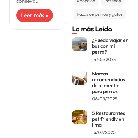
conlleva
Adopción
Pet shop
numerosos
beneficios para la
Razas de perros y gatos
Leer más »
salud mental. La
afectuosa
Lo más Leido
compañía que
brindan los
¿Puedo viajar en
animales libera
bus con mi
neurotransmisores
perro?
que favorecen el
14/05/2024
funcionamiento
Marcas
recomendadas
de alimentos
para perros
06/08/2025
5 Restaurantes
pet friendly en
lima
16/07/2025