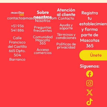
Atención
Sobre
Registra
al cliente
nosotros
tu
contacto@mascotas365.com
Contacto
Nosotros
establecimien
Ayuda y
+51 936
Preguntas
soporte
y forma
541 886
frecuentes
parte de
Términos y
Comunidad
condiciones
Calle
Mascotas
Mascota
Francisco
365
Políticas de
365
del Castillo
privacidad
Acceso
665 Dpto.
comercios
Únete
504
Barranco
Síguenos: