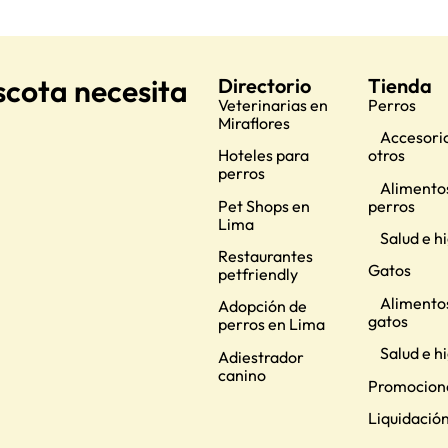
scota necesita
Directorio
Tienda
Veterinarias en
Perros
Miraflores
Accesorio
Hoteles para
otros
perros
Alimento
Pet Shops en
perros
Lima
Salud e h
Restaurantes
Gatos
petfriendly
Alimento
Adopción de
gatos
perros en Lima
Salud e h
Adiestrador
canino
Promocion
Liquidació