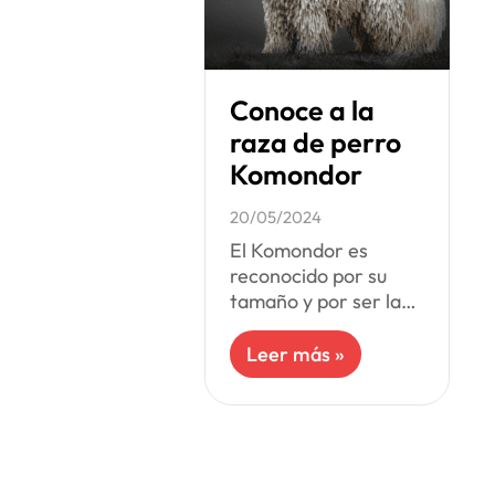
Conoce a la
raza de perro
Komondor
20/05/2024
El Komondor es
reconocido por su
tamaño y por ser la
raza de perro que
tiene rastas, que
Leer más »
aunque no lo creas,
se forman de