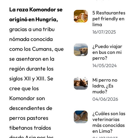
La raza Komondor se
5 Restaurantes
pet friendly en
originó en Hungría,
lima
gracias a una tribu
16/07/2025
nómada conocida
¿Puedo viajar
como los Cumans, que
en bus con mi
perro?
se asentaron en la
14/05/2024
región durante los
siglos XII y XIII. Se
Mi perro no
ladra, ¿Es
cree que los
mudo?
Komondor son
04/06/2026
descendientes de
¿Cuáles son las
perros pastores
veterinarias
más conocidas
tibetanos traídos
en Lima?
desde Asia por los