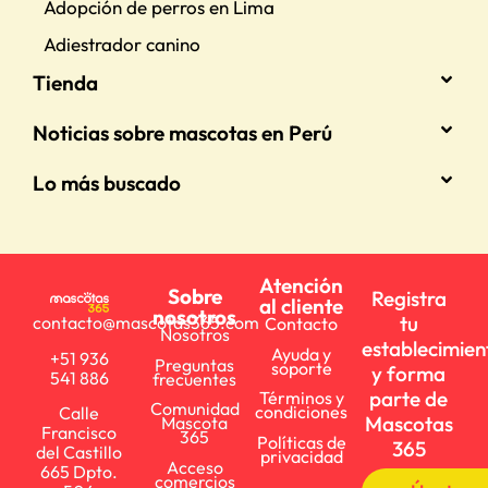
Adopción de perros en Lima
Adiestrador canino
Tienda
Noticias sobre mascotas en Perú
Lo más buscado
Atención
Sobre
Registra
al cliente
nosotros
tu
contacto@mascotas365.com
Contacto
Nosotros
establecimien
Ayuda y
+51 936
Preguntas
soporte
y forma
541 886
frecuentes
parte de
Términos y
Comunidad
condiciones
Calle
Mascotas
Mascota
Francisco
365
Políticas de
365
del Castillo
privacidad
Acceso
665 Dpto.
comercios