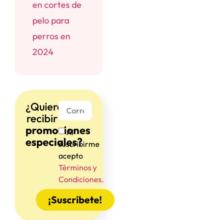
en cortes de
pelo para
perros en
2024
¿Quieres
recibir
promociones
Al
especiales?
suscribirme
acepto
Términos y
Condiciones.
¡Suscríbete!