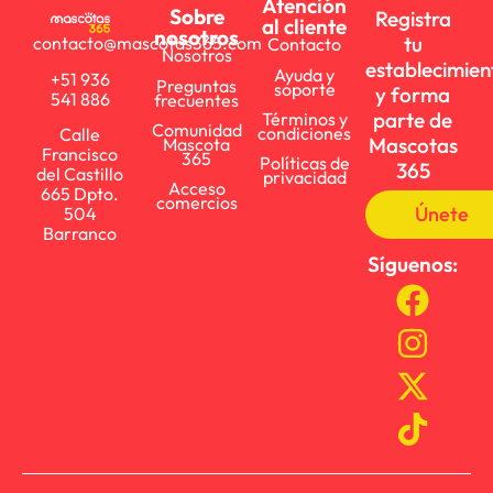
Atención
Sobre
Registra
al cliente
nosotros
tu
contacto@mascotas365.com
Contacto
Nosotros
establecimien
Ayuda y
+51 936
Preguntas
soporte
y forma
541 886
frecuentes
parte de
Términos y
Comunidad
condiciones
Calle
Mascotas
Mascota
Francisco
365
Políticas de
365
del Castillo
privacidad
Acceso
665 Dpto.
comercios
Únete
504
Barranco
Síguenos: