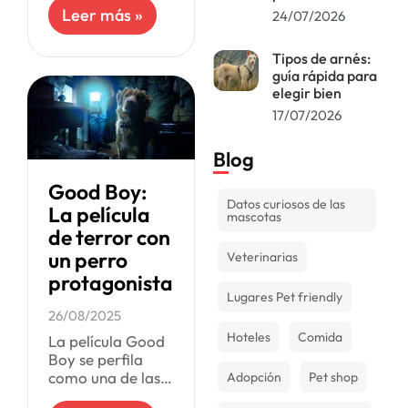
que no se pueden
Leer más »
24/07/2026
perder.
Caramelo, la
Tipos de arnés:
cinta brasileña
guía rápida para
que acaba de
elegir bien
llegar a
17/07/2026
Blog
Good Boy:
Datos curiosos de las
La película
mascotas
de terror con
un perro
Veterinarias
protagonista
Lugares Pet friendly
26/08/2025
Hoteles
Comida
La película Good
Boy se perfila
como una de las
Adopción
Pet shop
grandes