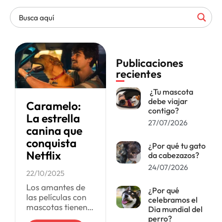
Publicaciones
recientes
¿Tu mascota
debe viajar
Caramelo:
contigo?
La estrella
27/07/2026
canina que
conquista
¿Por qué tu gato
Netflix
da cabezazos?
24/07/2026
22/10/2025
Los amantes de
¿Por qué
las películas con
celebramos el
mascotas tienen
Dia mundial del
un nuevo título
perro?