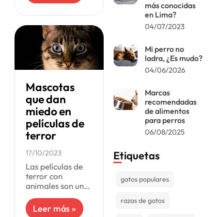
más conocidas
aunque su propio
en Lima?
creador al
04/07/2023
principio temió
que nadie vería su
Mi perro no
ladra, ¿Es mudo?
04/06/2026
Mascotas
Marcas
que dan
recomendadas
miedo en
de alimentos
para perros
películas de
06/08/2025
terror
17/10/2023
Etiquetas
Las películas de
terror con
gatos populares
animales son un
género que ha
razas de gatos
sido explorado
Leer más »
con regularidad,