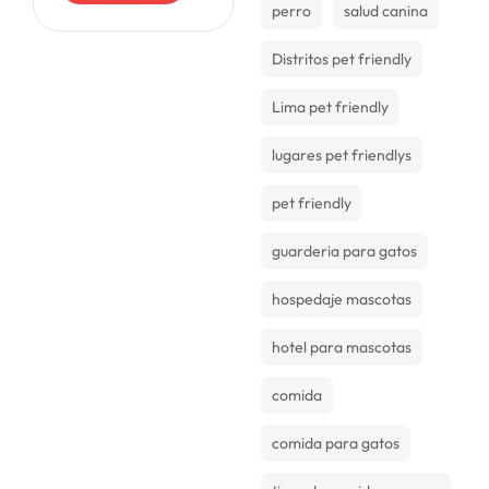
perro
salud canina
pero muy pocas
películas tienen a
mascotas como
Distritos pet friendly
protagonistas,
muchos
Lima pet friendly
lugares pet friendlys
pet friendly
guarderia para gatos
hospedaje mascotas
hotel para mascotas
comida
comida para gatos