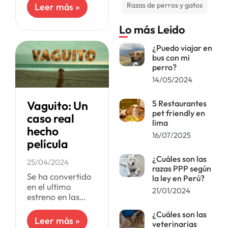
propuestas de
Razas de perros y gatos
Leer más »
esta temporada
de terror en los
Lo más Leido
cines, y no es para
menos:
¿Puedo viajar en
bus con mi
perro?
14/05/2024
Vaguito: Un
5 Restaurantes
pet friendly en
caso real
lima
hecho
16/07/2025
película
¿Cuáles son las
25/04/2024
razas PPP según
Se ha convertido
la ley en Perú?
en el ultimo
21/01/2024
estreno en las
carteleras
¿Cuáles son las
peruanas con
Leer más »
veterinarias
mayor éxito,