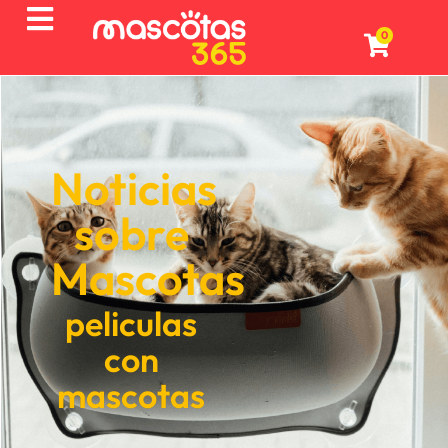
0
Noticias
sobre
Mascotas
peliculas
con
mascotas