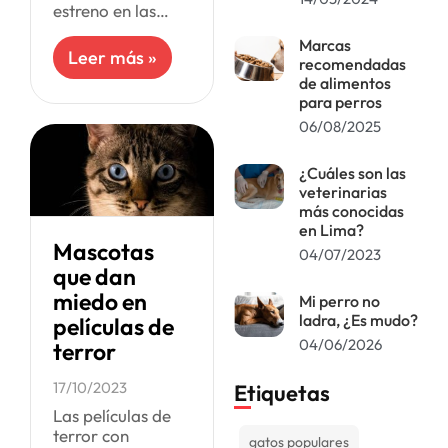
estreno en las
carteleras
Marcas
peruanas con
Leer más »
recomendadas
mayor éxito,
de alimentos
aunque su propio
para perros
creador al
06/08/2025
principio temió
que nadie vería su
¿Cuáles son las
veterinarias
más conocidas
en Lima?
Mascotas
04/07/2023
que dan
miedo en
Mi perro no
ladra, ¿Es mudo?
películas de
04/06/2026
terror
17/10/2023
Etiquetas
Las películas de
terror con
gatos populares