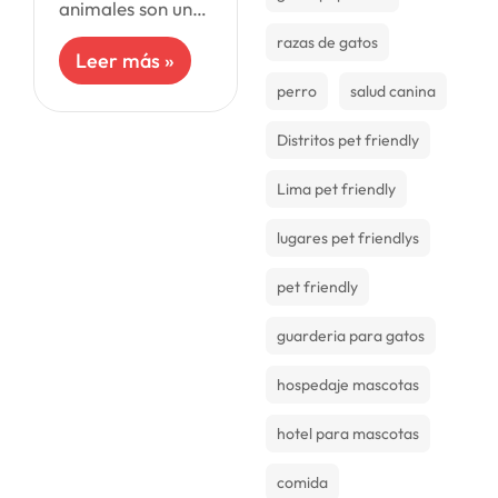
animales son un
género que ha
razas de gatos
sido explorado
Leer más »
con regularidad,
perro
salud canina
pero muy pocas
películas tienen a
mascotas como
Distritos pet friendly
protagonistas,
muchos
Lima pet friendly
lugares pet friendlys
pet friendly
guarderia para gatos
hospedaje mascotas
hotel para mascotas
comida