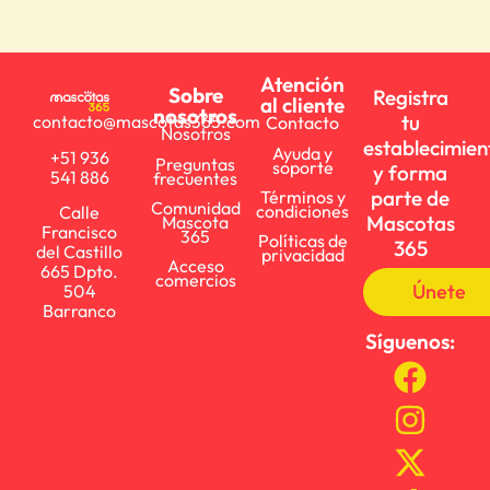
Atención
Sobre
Registra
al cliente
nosotros
tu
contacto@mascotas365.com
Contacto
Nosotros
establecimien
Ayuda y
+51 936
Preguntas
soporte
y forma
541 886
frecuentes
parte de
Términos y
Comunidad
condiciones
Calle
Mascotas
Mascota
Francisco
365
Políticas de
365
del Castillo
privacidad
Acceso
665 Dpto.
comercios
Únete
504
Barranco
Síguenos: