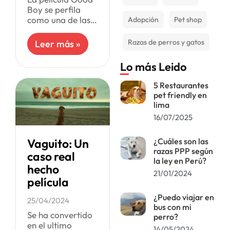
Boy se perfila
como una de las
Adopción
Pet shop
grandes
propuestas de
Razas de perros y gatos
Leer más »
esta temporada
de terror en los
Lo más Leido
cines, y no es para
menos:
5 Restaurantes
pet friendly en
lima
16/07/2025
Vaguito: Un
¿Cuáles son las
razas PPP según
caso real
la ley en Perú?
hecho
21/01/2024
película
¿Puedo viajar en
25/04/2024
bus con mi
Se ha convertido
perro?
en el ultimo
14/05/2024