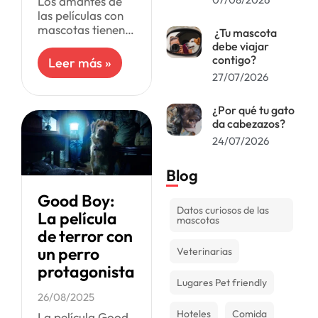
Los amantes de
las películas con
mascotas tienen
¿Tu mascota
un nuevo título
debe viajar
que no se pueden
contigo?
Leer más »
perder.
27/07/2026
Caramelo, la
cinta brasileña
¿Por qué tu gato
que acaba de
da cabezazos?
llegar a
24/07/2026
Blog
Good Boy:
Datos curiosos de las
La película
mascotas
de terror con
un perro
Veterinarias
protagonista
Lugares Pet friendly
26/08/2025
Hoteles
Comida
La película Good