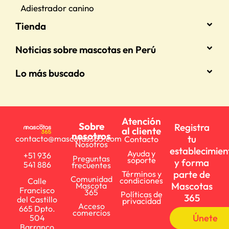
Adiestrador canino
Tienda
Noticias sobre mascotas en Perú
Lo más buscado
Atención
Sobre
Registra
al cliente
nosotros
tu
contacto@mascotas365.com
Contacto
Nosotros
establecimien
Ayuda y
+51 936
Preguntas
soporte
y forma
541 886
frecuentes
parte de
Términos y
Comunidad
condiciones
Calle
Mascotas
Mascota
Francisco
365
Políticas de
365
del Castillo
privacidad
Acceso
665 Dpto.
comercios
Únete
504
Barranco