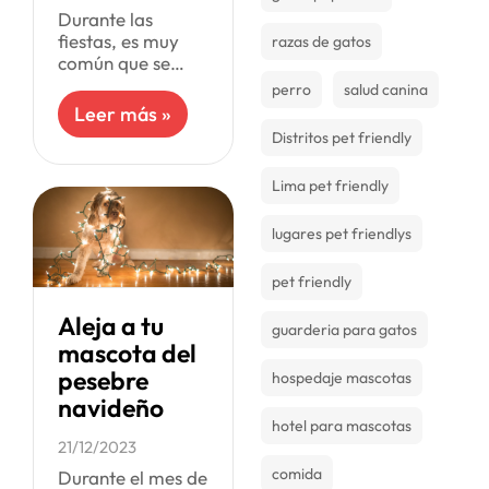
Durante las
fiestas, es muy
razas de gatos
común que se
desarrolle una
perro
salud canina
batalla campal de
Leer más »
la que tienen que
Distritos pet friendly
sobrevivir todos
los cat lovers: los
Lima pet friendly
gatos versus
lugares pet friendlys
pet friendly
Aleja a tu
guarderia para gatos
mascota del
pesebre
hospedaje mascotas
navideño
hotel para mascotas
21/12/2023
comida
Durante el mes de