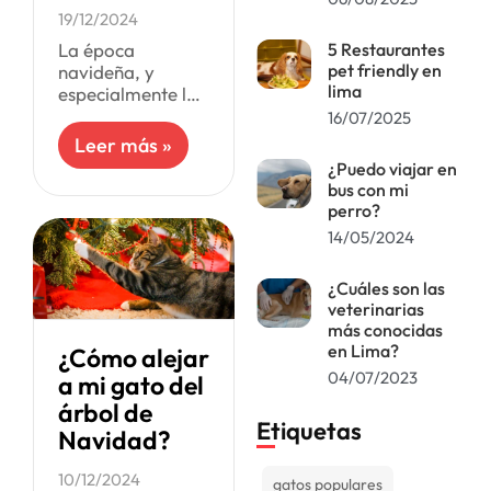
19/12/2024
La época
5 Restaurantes
pet friendly en
navideña, y
lima
especialmente la
cena de
16/07/2025
Nochebuena, es
Leer más »
un momento muy
¿Puedo viajar en
especial para
bus con mi
compartir comida
perro?
con toda la
14/05/2024
familia,
incluyendo a tu
¿Cuáles son las
gato.
veterinarias
más conocidas
en Lima?
¿Cómo alejar
04/07/2023
a mi gato del
árbol de
Etiquetas
Navidad?
10/12/2024
gatos populares