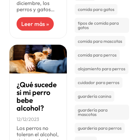
diciembre, los
perros y gatos
comida para gatos
suelen ser
atraídos por las
Leer más »
tipos de comida para
decoraciones
gatos
navideñas, lo que
a menudo puede
comida para mascotas
resultar en
accidentes debido
comida para perros
alojamiento para perros
cuidador para perros
¿Qué sucede
si mi perro
guardería canina
bebe
alcohol?
guardería para
mascotas
12/12/2023
Los perros no
guarderia para perros
toleran el alcohol,