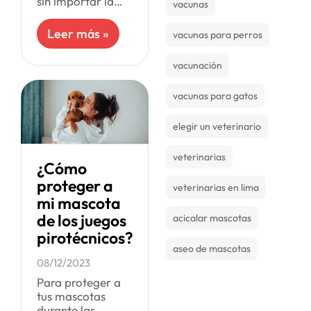
sin importar la
vacunas
cantidad o el tipo,
asi que no pueden
Leer más »
vacunas para perros
beberlo. Los
propietarios que
vacunación
ofrecen cerveza,
vino o
vacunas para gatos
elegir un veterinario
veterinarias
¿Cómo
proteger a
veterinarias en lima
mi mascota
de los juegos
acicalar mascotas
pirotécnicos?
aseo de mascotas
08/12/2023
Para proteger a
tus mascotas
durante las