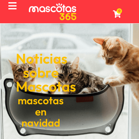
0
Noticias
sobre
Mascotas
mascotas
en
navidad