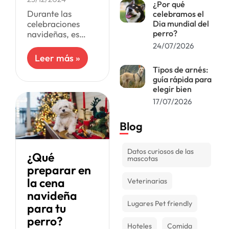
¿Por qué
Durante las
celebramos el
celebraciones
Dia mundial del
perro?
navideñas, es
muy común
24/07/2026
querer capturar
Leer más »
esos momentos
Tipos de arnés:
con tus seres más
guía rápida para
queridos,
elegir bien
incluyendo, por
17/07/2026
supuesto, a tus
peludos. Pero
Blog
tomar una
Datos curiosos de las
¿Qué
mascotas
preparar en
la cena
Veterinarias
navideña
Lugares Pet friendly
para tu
perro?
Hoteles
Comida