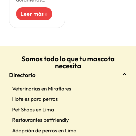
celebraciones,
donde hay más
Leer más »
juegos
pirotécnicos,
existen varias
alternativas.
Recuerda que,
aunque
entretenidos de
Somos todo lo que tu mascota
ver, la pirotecnia
necesita
tiene
Directorio
Veterinarias en Miraflores
Hoteles para perros
Pet Shops en Lima
Restaurantes petfriendly
Adopción de perros en Lima