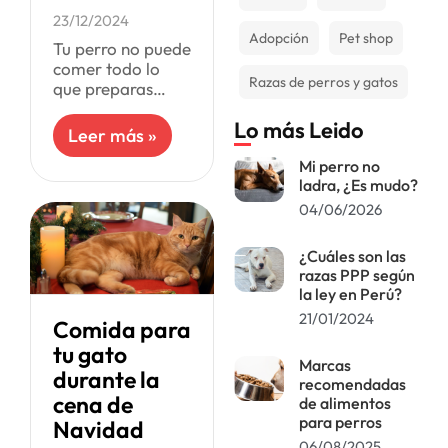
23/12/2024
Adopción
Pet shop
Tu perro no puede
comer todo lo
Razas de perros y gatos
que preparas
para la cena
Lo más Leido
navideña, ya que
Leer más »
no tolera gran
Mi perro no
parte de sus
ladra, ¿Es mudo?
ingredientes; por
lo menos,
04/06/2026
¿Cuáles son las
razas PPP según
la ley en Perú?
21/01/2024
Comida para
tu gato
Marcas
durante la
recomendadas
cena de
de alimentos
para perros
Navidad
06/08/2025