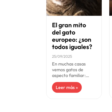
El gran mito
del gato
europeo: ¿son
todos iguales?
25/09/2025
En muchas casas
vemos gatos de
aspecto familiar:
robustos, de tamaño
medio, orejas rectas,
Leer más »
pelaje corto y sin
rasgos extremos. Es
probable que muchos
de