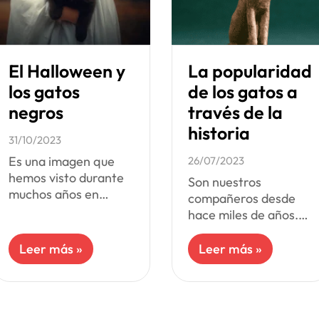
El Halloween y
La popularidad
los gatos
de los gatos a
negros
través de la
historia
31/10/2023
Es una imagen que
26/07/2023
hemos visto durante
Son nuestros
muchos años en
compañeros desde
Halloween. Un gato
hace miles de años.
negro, una bruja y
Aunque se
una calabaza, son los
domesticaron mucho
Leer más »
Leer más »
símbolos que
después que los
representan a
perros, los gatos
rivalizan con ellos por
nuestra atención,