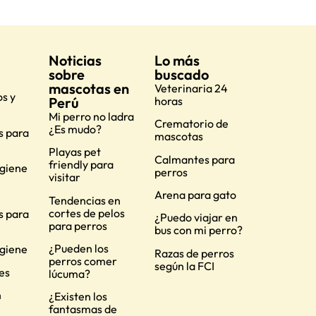
Noticias
Lo más
sobre
buscado
mascotas en
Veterinaria 24
s y
Perú
horas
Mi perro no ladra
Crematorio de
¿Es mudo?
s para
mascotas
Playas pet
Calmantes para
friendly para
igiene
perros
visitar
Arena para gato
Tendencias en
cortes de pelos
s para
¿Puedo viajar en
para perros
bus con mi perro?
¿Pueden los
igiene
Razas de perros
perros comer
según la FCI
es
lúcuma?
n
¿Existen los
fantasmas de