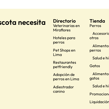
scota necesita
Directorio
Tienda
Veterinarias en
Perros
Miraflores
Accesorio
Hoteles para
otros
perros
Alimento
Pet Shops en
perros
Lima
Salud e h
Restaurantes
Gatos
petfriendly
Alimento
Adopción de
gatos
perros en Lima
Salud e h
Adiestrador
canino
Promocion
Liquidació