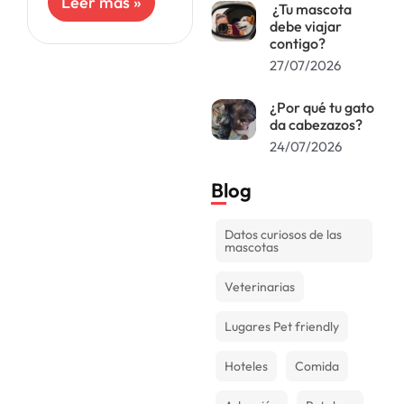
Leer más »
¿Tu mascota
medios
debe viajar
económicos
contigo?
recurren a esta
27/07/2026
tecnología para
prolongar la
compañía de sus
¿Por qué tu gato
mascotas
da cabezazos?
24/07/2026
Blog
Datos curiosos de las
mascotas
Veterinarias
Lugares Pet friendly
Hoteles
Comida