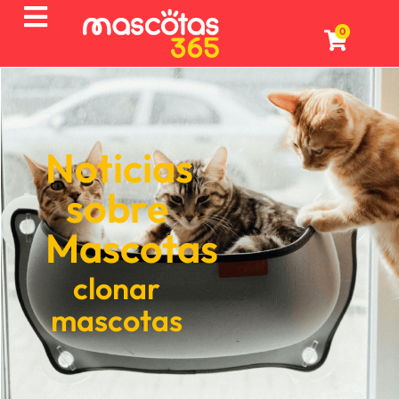
0
Noticias
sobre
Mascotas
clonar
mascotas