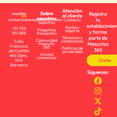
Atención
Sobre
Registra
al cliente
nosotros
tu
contacto@mascotas365.com
Contacto
Nosotros
establecimien
Ayuda y
+51 936
Preguntas
soporte
y forma
541 886
frecuentes
parte de
Términos y
Comunidad
condiciones
Calle
Mascotas
Mascota
Francisco
365
Políticas de
365
del Castillo
privacidad
Acceso
665 Dpto.
comercios
Únete
504
Barranco
Síguenos: