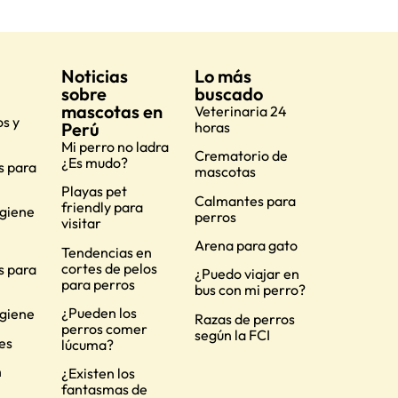
Noticias
Lo más
sobre
buscado
mascotas en
Veterinaria 24
s y
Perú
horas
Mi perro no ladra
Crematorio de
¿Es mudo?
s para
mascotas
Playas pet
Calmantes para
friendly para
igiene
perros
visitar
Arena para gato
Tendencias en
cortes de pelos
s para
¿Puedo viajar en
para perros
bus con mi perro?
¿Pueden los
igiene
Razas de perros
perros comer
según la FCI
es
lúcuma?
n
¿Existen los
fantasmas de