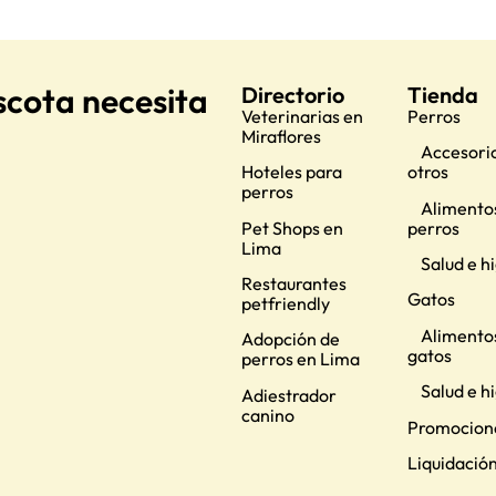
scota necesita
Directorio
Tienda
Veterinarias en
Perros
Miraflores
Accesorio
Hoteles para
otros
perros
Alimento
Pet Shops en
perros
Lima
Salud e h
Restaurantes
Gatos
petfriendly
Alimento
Adopción de
gatos
perros en Lima
Salud e h
Adiestrador
canino
Promocion
Liquidació