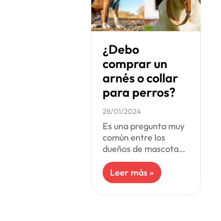
¿Debo
comprar un
arnés o collar
para perros?
28/01/2024
Es una pregunta muy
común entre los
dueños de mascotas.
Los arneses se han
vuelto muy populares
Leer más »
con el tiempo, pero
los collares todavía
siguen