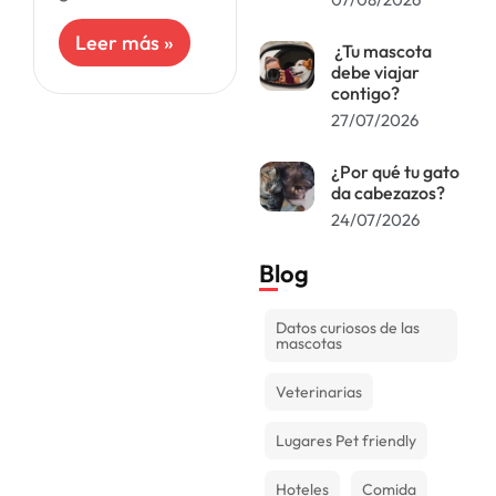
accesorios para
cachorros más
Leer más »
¿Tu mascota
útiles y populares,
debe viajar
aquellos que
contigo?
facilitarán el
27/07/2026
cuidado y la
interacción con tu
nuevo engreído.
¿Por qué tu gato
da cabezazos?
24/07/2026
Blog
Datos curiosos de las
mascotas
Veterinarias
Lugares Pet friendly
Hoteles
Comida