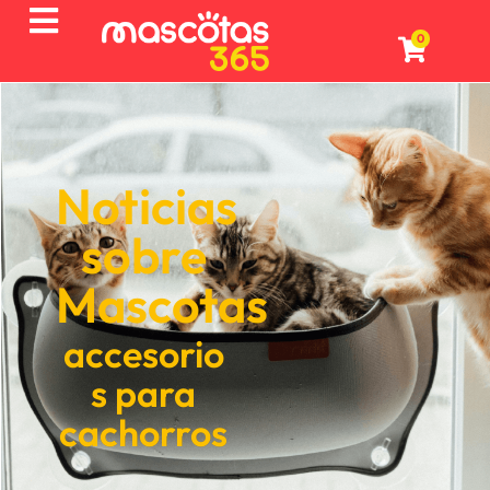
0
Noticias
sobre
Mascotas
accesorio
s para
cachorros