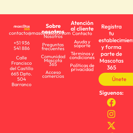
Atención
Sobre
Registra
al cliente
nosotros
tu
contacto@mascotas365.com
Contacto
Nosotros
establecimien
Ayuda y
+51 936
Preguntas
soporte
y forma
541 886
frecuentes
parte de
Términos y
Comunidad
condiciones
Calle
Mascotas
Mascota
Francisco
365
Políticas de
365
del Castillo
privacidad
Acceso
665 Dpto.
comercios
Únete
504
Barranco
Síguenos: