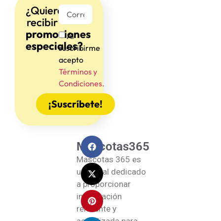
¿Quieres
recibir
promociones
Al
especiales?
suscribirme
acepto
Términos y
Condiciones.
¡Suscríbete!
Mascotas365
Mascotas 365 es
un portal dedicado
a proporcionar
información
relevante y
actualizada para