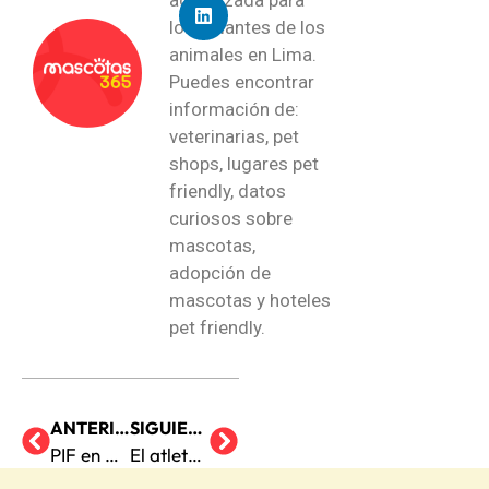
los amantes de los
animales en Lima.
Puedes encontrar
información de:
veterinarias, pet
shops, lugares pet
friendly, datos
curiosos sobre
mascotas,
adopción de
mascotas y hoteles
pet friendly.
ANTERIOR
SIGUIENTE
PIF en gatos: la enfermedad silenciosa que debes conocer
El atleta canino perfecto: energía pura de Border Collie