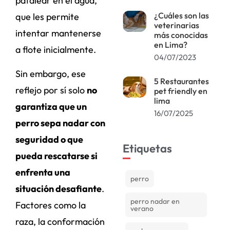
patalear en el agua,
¿Cuáles son las
que les permite
veterinarias
intentar mantenerse
más conocidas
en Lima?
a flote inicialmente.
04/07/2023
Sin embargo, ese
5 Restaurantes
reflejo por sí solo
no
pet friendly en
lima
garantiza que un
16/07/2025
perro sepa nadar con
seguridad o que
Etiquetas
pueda rescatarse si
enfrenta una
perro
situación desafiante
.
perro nadar en
Factores como la
verano
raza, la conformación