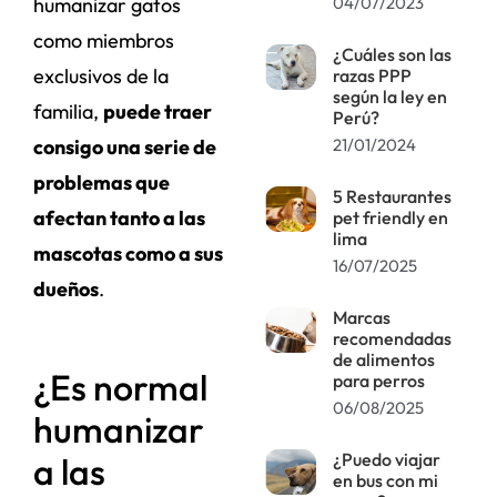
04/07/2023
humanizar gatos
como miembros
¿Cuáles son las
exclusivos de la
razas PPP
según la ley en
familia,
puede traer
Perú?
21/01/2024
consigo una serie de
problemas que
5 Restaurantes
afectan tanto a las
pet friendly en
lima
mascotas como a sus
16/07/2025
dueños
.
Marcas
recomendadas
de alimentos
¿Es normal
para perros
06/08/2025
humanizar
¿Puedo viajar
a las
en bus con mi