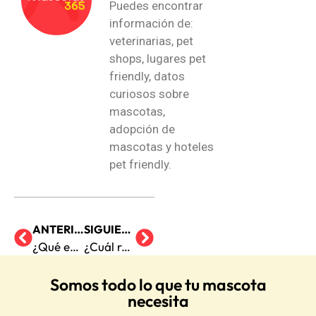
Puedes encontrar
información de:
veterinarias, pet
shops, lugares pet
friendly, datos
curiosos sobre
mascotas,
adopción de
mascotas y hoteles
pet friendly.
ANTERIOR
SIGUIENTE
¿Qué es el Vitíligo en Perros?
¿Cuál raza de perro necesitas según tu signo zodiacal?
Somos todo lo que tu mascota
necesita