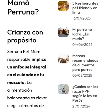
Mamá
5 Restaurantes
pet friendly en
Perruna?
lima
16/07/2025
Mi perro no
Crianza con
ladra, ¿Es
propósito
mudo?
04/06/2026
Ser una Pet Mom
Marcas
responsable
implica
recomendadas
de alimentos
un enfoque integral
para perros
en el cuidado de tu
06/08/2025
mascota
. La
¿Cuáles son las
alimentación
razas PPP
según la ley en
balanceada es clave:
Perú?
elegir alimentos de
21/01/2024