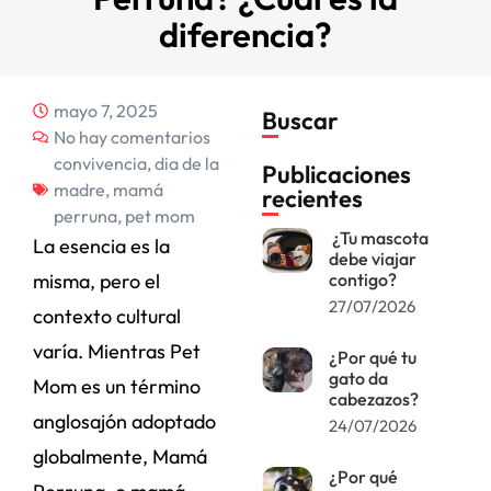
diferencia?
mayo 7, 2025
Buscar
No hay comentarios
convivencia
,
dia de la
Publicaciones
madre
,
mamá
recientes
perruna
,
pet mom
¿Tu mascota
La esencia es la
debe viajar
misma, pero el
contigo?
27/07/2026
contexto cultural
varía. Mientras Pet
¿Por qué tu
gato da
Mom es un término
cabezazos?
anglosajón adoptado
24/07/2026
globalmente, Mamá
¿Por qué