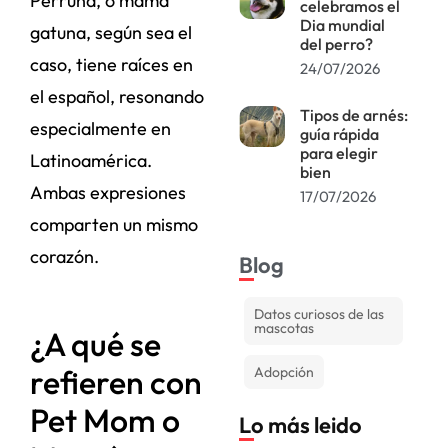
Perruna, o mamá
celebramos el
Dia mundial
gatuna, según sea el
del perro?
caso, tiene raíces en
24/07/2026
el español, resonando
Tipos de arnés:
especialmente en
guía rápida
para elegir
Latinoamérica.
bien
Ambas expresiones
17/07/2026
comparten un mismo
corazón.
Blog
Datos curiosos de las
mascotas
¿A qué se
refieren con
Adopción
Pet Mom o
Lo más leido