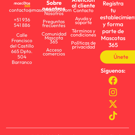
Sobre
Registra
al cliente
nosotros
tu
contacto@mascotas365.com
Contacto
Nosotros
establecimien
Ayuda y
+51 936
Preguntas
soporte
y forma
541 886
frecuentes
parte de
Términos y
Comunidad
condiciones
Calle
Mascotas
Mascota
Francisco
365
Políticas de
365
del Castillo
privacidad
Acceso
665 Dpto.
comercios
Únete
504
Barranco
Síguenos: