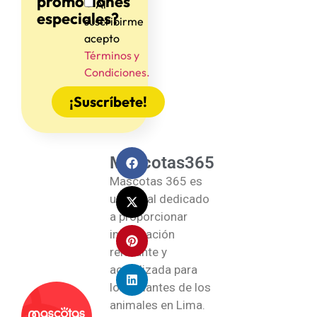
promociones
Al
especiales?
suscribirme
acepto
Términos y
Condiciones.
¡Suscríbete!
Mascotas365
Mascotas 365 es
un portal dedicado
a proporcionar
información
relevante y
actualizada para
los amantes de los
animales en Lima.