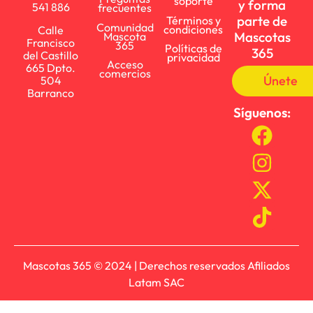
soporte
y forma
541 886
frecuentes
parte de
Términos y
Comunidad
condiciones
Calle
Mascotas
Mascota
Francisco
365
Políticas de
365
del Castillo
privacidad
Acceso
665 Dpto.
comercios
Únete
504
Barranco
Síguenos:
Mascotas 365 © 2024 | Derechos reservados Afiliados
Latam SAC