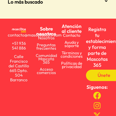
Lo más buscado
Atención
Sobre
Registra
al cliente
nosotros
tu
contacto@mascotas365.com
Contacto
Nosotros
establecimien
Ayuda y
+51 936
Preguntas
soporte
y forma
541 886
frecuentes
parte de
Términos y
Comunidad
condiciones
Calle
Mascotas
Mascota
Francisco
365
Políticas de
365
del Castillo
privacidad
Acceso
665 Dpto.
comercios
Únete
504
Barranco
Síguenos: