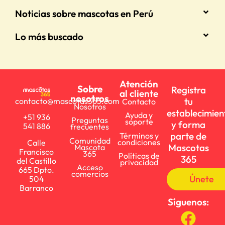
Noticias sobre mascotas en Perú
Lo más buscado
Atención
Sobre
Registra
al cliente
nosotros
tu
contacto@mascotas365.com
Contacto
Nosotros
establecimien
Ayuda y
+51 936
Preguntas
soporte
y forma
541 886
frecuentes
parte de
Términos y
Comunidad
condiciones
Calle
Mascotas
Mascota
Francisco
365
Políticas de
365
del Castillo
privacidad
Acceso
665 Dpto.
comercios
Únete
504
Barranco
Síguenos: