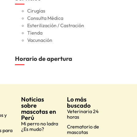
Cirugías
Consulta Médica
Esterilización / Castración
Tienda
Vacunación
Horario de apertura
Noticias
Lo más
sobre
buscado
mascotas en
Veterinaria 24
s y
Perú
horas
Mi perro no ladra
Crematorio de
¿Es mudo?
s para
mascotas