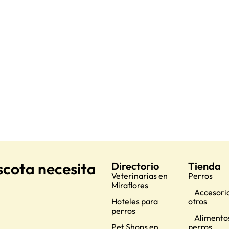
scota necesita
Directorio
Tienda
Veterinarias en
Perros
Miraflores
Accesorio
Hoteles para
otros
perros
Alimento
Pet Shops en
perros