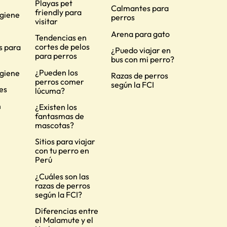
Playas pet
Calmantes para
friendly para
igiene
perros
visitar
Arena para gato
Tendencias en
cortes de pelos
s para
¿Puedo viajar en
para perros
bus con mi perro?
¿Pueden los
igiene
Razas de perros
perros comer
según la FCI
es
lúcuma?
n
¿Existen los
fantasmas de
mascotas?
Sitios para viajar
con tu perro en
Perú
¿Cuáles son las
razas de perros
según la FCI?
Diferencias entre
el Malamute y el