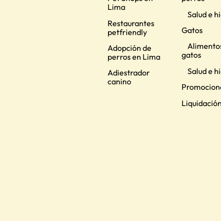
Lima
Salud e h
Restaurantes
Gatos
petfriendly
Alimento
Adopción de
gatos
perros en Lima
Salud e h
Adiestrador
canino
Promocion
Liquidació