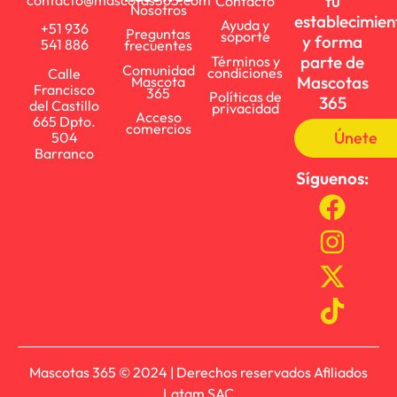
tu
contacto@mascotas365.com
Contacto
Nosotros
establecimien
Ayuda y
+51 936
Preguntas
soporte
y forma
541 886
frecuentes
parte de
Términos y
Comunidad
condiciones
Calle
Mascotas
Mascota
Francisco
365
Políticas de
365
del Castillo
privacidad
Acceso
665 Dpto.
comercios
Únete
504
Barranco
Síguenos:
Mascotas 365 © 2024 | Derechos reservados Afiliados
Latam SAC