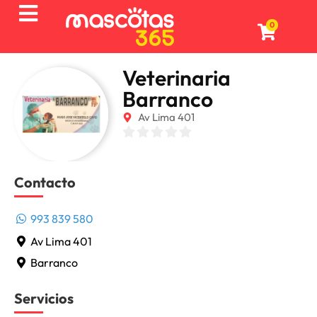
0
Veterinaria
Barranco
Av Lima 401
Contacto
993 839 580
Av Lima 401
Barranco
Servicios