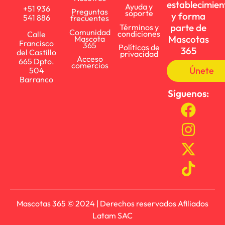
establecimien
Ayuda y
+51 936
Preguntas
soporte
y forma
541 886
frecuentes
parte de
Términos y
Comunidad
condiciones
Calle
Mascotas
Mascota
Francisco
365
Políticas de
365
del Castillo
privacidad
Acceso
665 Dpto.
comercios
Únete
504
Barranco
Síguenos:
Mascotas 365 © 2024 | Derechos reservados Afiliados
Latam SAC