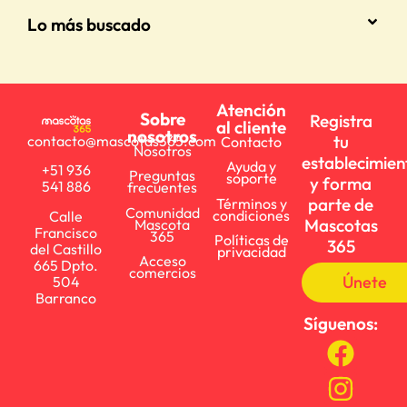
Lo más buscado
Atención
Sobre
Registra
al cliente
nosotros
tu
contacto@mascotas365.com
Contacto
Nosotros
establecimien
Ayuda y
+51 936
Preguntas
soporte
y forma
541 886
frecuentes
parte de
Términos y
Comunidad
condiciones
Calle
Mascotas
Mascota
Francisco
365
Políticas de
365
del Castillo
privacidad
Acceso
665 Dpto.
comercios
Únete
504
Barranco
Síguenos: