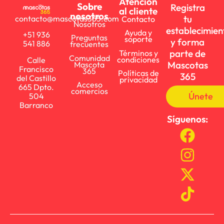
Atención
Sobre
Registra
al cliente
nosotros
tu
contacto@mascotas365.com
Contacto
Nosotros
establecimien
Ayuda y
+51 936
Preguntas
soporte
y forma
541 886
frecuentes
parte de
Términos y
Comunidad
condiciones
Calle
Mascotas
Mascota
Francisco
365
Políticas de
365
del Castillo
privacidad
Acceso
665 Dpto.
comercios
Únete
504
Barranco
Síguenos: