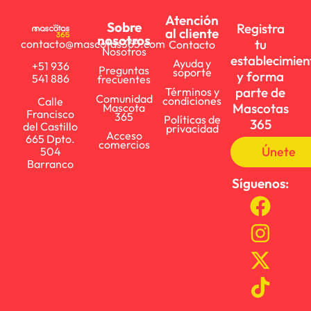
Atención
Sobre
Registra
al cliente
nosotros
tu
contacto@mascotas365.com
Contacto
Nosotros
establecimien
Ayuda y
+51 936
Preguntas
soporte
y forma
541 886
frecuentes
parte de
Términos y
Comunidad
condiciones
Calle
Mascotas
Mascota
Francisco
365
Políticas de
365
del Castillo
privacidad
Acceso
665 Dpto.
comercios
Únete
504
Barranco
Síguenos: