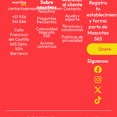
Sobre
Registra
al cliente
nosotros
tu
contacto@mascotas365.com
Contacto
Nosotros
establecimien
Ayuda y
+51 936
Preguntas
soporte
y forma
541 886
frecuentes
parte de
Términos y
Comunidad
condiciones
Calle
Mascotas
Mascota
Francisco
365
Políticas de
365
del Castillo
privacidad
Acceso
665 Dpto.
comercios
Únete
504
Barranco
Síguenos: