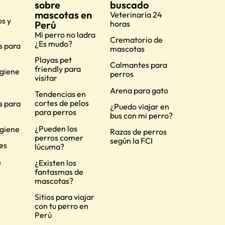
sobre
buscado
mascotas en
Veterinaria 24
s y
Perú
horas
Mi perro no ladra
Crematorio de
¿Es mudo?
s para
mascotas
Playas pet
Calmantes para
friendly para
igiene
perros
visitar
Arena para gato
Tendencias en
cortes de pelos
s para
¿Puedo viajar en
para perros
bus con mi perro?
¿Pueden los
igiene
Razas de perros
perros comer
según la FCI
es
lúcuma?
n
¿Existen los
fantasmas de
mascotas?
Sitios para viajar
con tu perro en
Perú