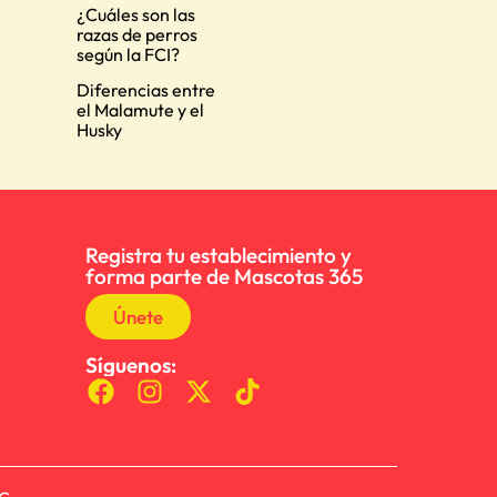
¿Cuáles son las
razas de perros
según la FCI?
Diferencias entre
el Malamute y el
Husky
Registra tu establecimiento y
forma parte de Mascotas 365
Únete
Síguenos: