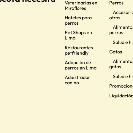
Veterinarias en
Perros
Miraflores
Accesorio
Hoteles para
otros
perros
Alimento
Pet Shops en
perros
Lima
Salud e h
Restaurantes
Gatos
petfriendly
Alimento
Adopción de
gatos
perros en Lima
Salud e h
Adiestrador
canino
Promocion
Liquidació