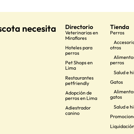
scota necesita
Directorio
Tienda
Veterinarias en
Perros
Miraflores
Accesorio
Hoteles para
otros
perros
Alimento
Pet Shops en
perros
Lima
Salud e h
Restaurantes
Gatos
petfriendly
Alimento
Adopción de
gatos
perros en Lima
Salud e h
Adiestrador
canino
Promocion
Liquidació