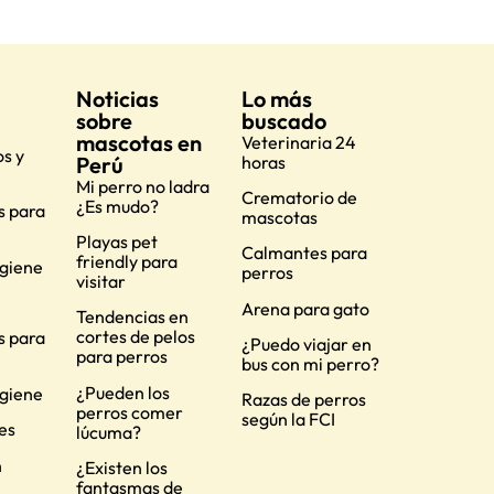
Noticias
Lo más
sobre
buscado
mascotas en
Veterinaria 24
s y
Perú
horas
Mi perro no ladra
Crematorio de
¿Es mudo?
s para
mascotas
Playas pet
Calmantes para
friendly para
igiene
perros
visitar
Arena para gato
Tendencias en
cortes de pelos
s para
¿Puedo viajar en
para perros
bus con mi perro?
¿Pueden los
igiene
Razas de perros
perros comer
según la FCI
es
lúcuma?
n
¿Existen los
fantasmas de