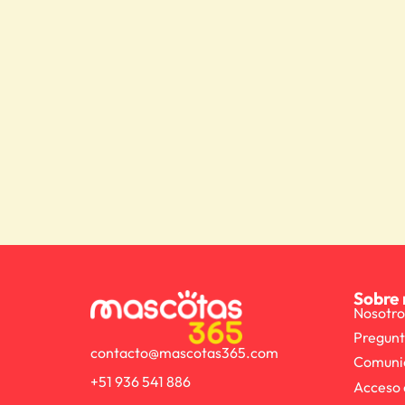
Sobre 
Nosotro
Pregunt
contacto@mascotas365.com
Comuni
+51 936 541 886
Acceso 