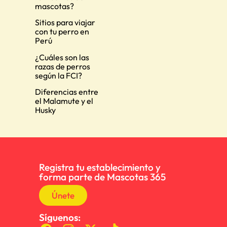
mascotas?
Sitios para viajar
con tu perro en
Perú
¿Cuáles son las
razas de perros
según la FCI?
Diferencias entre
el Malamute y el
Husky
Registra tu establecimiento y
forma parte de Mascotas 365
Únete
Síguenos: