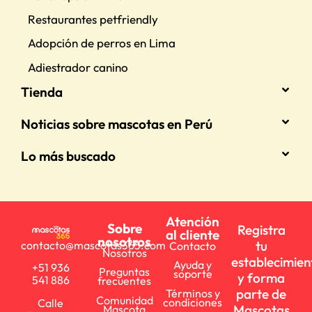
Restaurantes petfriendly
Adopción de perros en Lima
Adiestrador canino
Tienda
Noticias sobre mascotas en Perú
Lo más buscado
Atención
Sobre
Registra
al cliente
nosotros
tu
contacto@mascotas365.com
Contacto
Nosotros
establecimien
Ayuda y
+51 936
Preguntas
soporte
y forma
541 886
frecuentes
parte de
Términos y
Comunidad
condiciones
Calle
Mascotas
Mascota