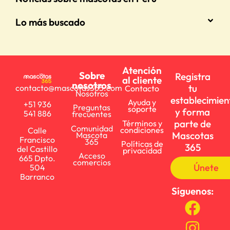
Lo más buscado
Atención
Sobre
Registra
al cliente
nosotros
tu
contacto@mascotas365.com
Contacto
Nosotros
establecimien
Ayuda y
+51 936
Preguntas
soporte
y forma
541 886
frecuentes
parte de
Términos y
Comunidad
condiciones
Calle
Mascotas
Mascota
Francisco
365
Políticas de
365
del Castillo
privacidad
Acceso
665 Dpto.
comercios
Únete
504
Barranco
Síguenos: