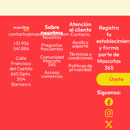
Atención
Sobre
Registra
al cliente
nosotros
tu
contacto@mascotas365.com
Contacto
Nosotros
establecimien
Ayuda y
+51 936
Preguntas
soporte
y forma
541 886
frecuentes
parte de
Términos y
Comunidad
condiciones
Calle
Mascotas
Mascota
Francisco
365
Políticas de
365
del Castillo
privacidad
Acceso
665 Dpto.
comercios
Únete
504
Barranco
Síguenos: