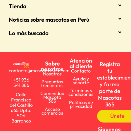
Tienda
Noticias sobre mascotas en Perú
Lo más buscado
Atención
Sobre
Registra
al cliente
nosotros
tu
contacto@mascotas365.com
Contacto
Nosotros
establecimien
Ayuda y
+51 936
Preguntas
soporte
y forma
541 886
frecuentes
parte de
Términos y
Comunidad
condiciones
Calle
Mascotas
Mascota
Francisco
365
Políticas de
365
del Castillo
privacidad
Acceso
665 Dpto.
comercios
Únete
504
Barranco
Síguenos: