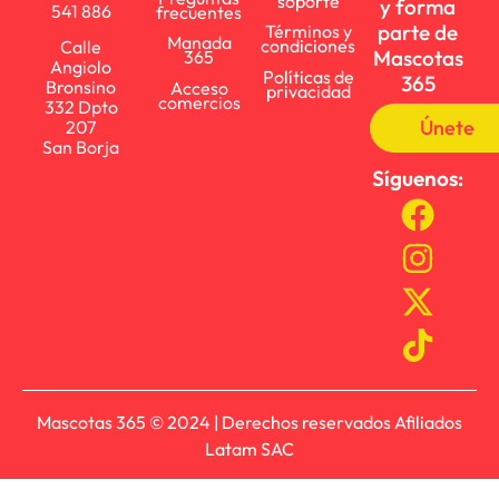
soporte
y forma
541 886
frecuentes
parte de
Términos y
Manada
condiciones
Calle
Mascotas
365
Angiolo
Políticas de
365
Bronsino
Acceso
privacidad
comercios
332 Dpto
Únete
207
San Borja
Síguenos:
Mascotas 365 © 2024 | Derechos reservados Afiliados
Latam SAC