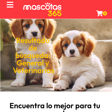
0
Resultado
de
búsqueda:
General
y
Veterinarias
Encuentra lo mejor para tu