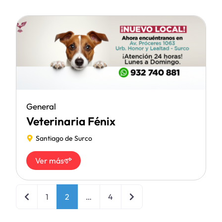
General
Veterinaria Fénix
Santiago de Surco
Ver más
Entradas recientes
Entradas anteriores
1
2
…
4