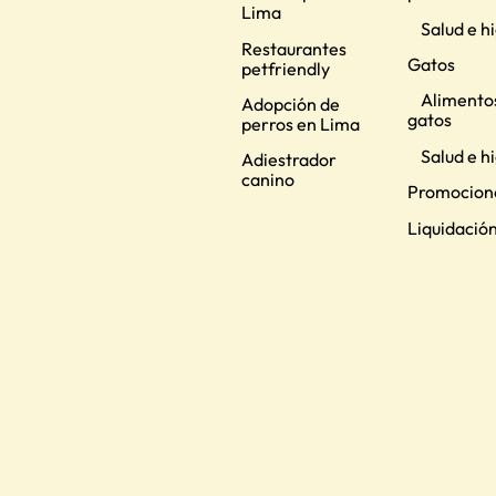
Lima
Salud e h
Restaurantes
Gatos
petfriendly
Alimento
Adopción de
gatos
perros en Lima
Salud e h
Adiestrador
canino
Promocion
Liquidació