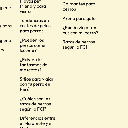
Playas pet
Calmantes para
friendly para
igiene
perros
visitar
Arena para gato
Tendencias en
cortes de pelos
s para
¿Puedo viajar en
para perros
bus con mi perro?
¿Pueden los
igiene
Razas de perros
perros comer
según la FCI
es
lúcuma?
n
¿Existen los
fantasmas de
mascotas?
Sitios para viajar
con tu perro en
Perú
¿Cuáles son las
razas de perros
según la FCI?
Diferencias entre
el Malamute y el