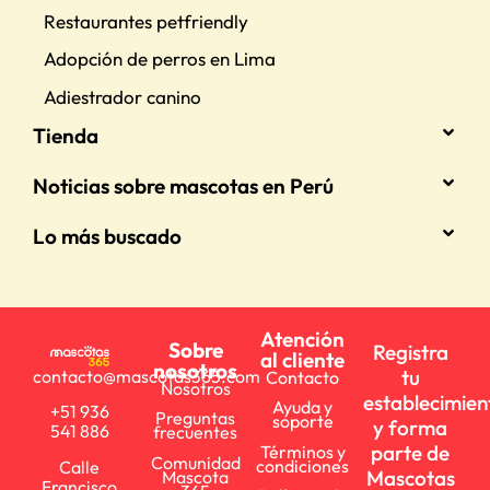
Restaurantes petfriendly
Adopción de perros en Lima
Adiestrador canino
Tienda
Noticias sobre mascotas en Perú
Lo más buscado
Atención
Sobre
Registra
al cliente
nosotros
tu
contacto@mascotas365.com
Contacto
Nosotros
establecimien
Ayuda y
+51 936
Preguntas
soporte
y forma
541 886
frecuentes
parte de
Términos y
Comunidad
condiciones
Calle
Mascotas
Mascota
Francisco