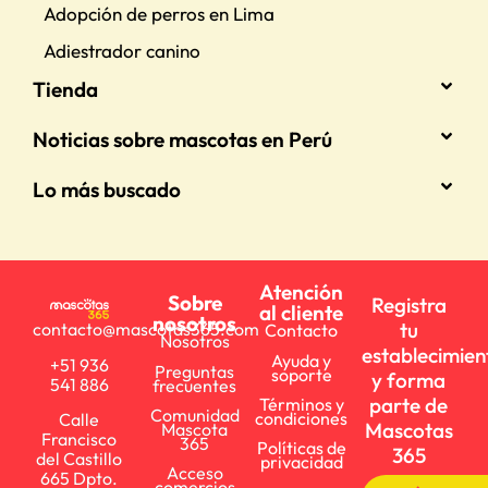
Adopción de perros en Lima
Adiestrador canino
Tienda
Noticias sobre mascotas en Perú
Lo más buscado
Atención
Sobre
Registra
al cliente
nosotros
tu
contacto@mascotas365.com
Contacto
Nosotros
establecimien
Ayuda y
+51 936
Preguntas
soporte
y forma
541 886
frecuentes
parte de
Términos y
Comunidad
condiciones
Calle
Mascotas
Mascota
Francisco
365
Políticas de
365
del Castillo
privacidad
Acceso
665 Dpto.
comercios