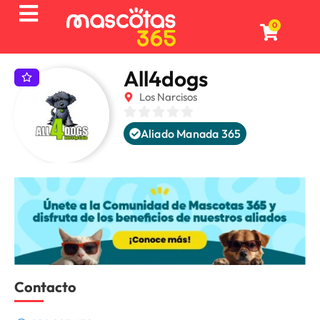
0
All4dogs
Los Narcisos
Aliado Manada 365
Contacto