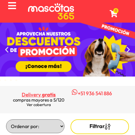
0
+51 936 541 886
Delivery
gratis
compras mayores a S/120
Ver cobertura
Filtrar