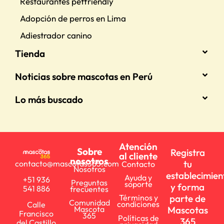
Restaurantes petfriendly
Adopción de perros en Lima
Adiestrador canino
Tienda
Noticias sobre mascotas en Perú
Lo más buscado
Atención
Sobre
Registra
al cliente
nosotros
tu
contacto@mascotas365.com
Contacto
Nosotros
establecimien
Ayuda y
+51 936
Preguntas
soporte
y forma
541 886
frecuentes
parte de
Términos y
Comunidad
condiciones
Calle
Mascotas
Mascota
Francisco
365
Políticas de
365
del Castillo