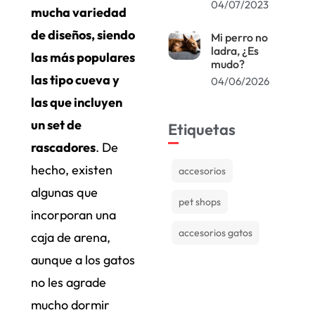
04/07/2023
mucha variedad
de diseños, siendo
Mi perro no
ladra, ¿Es
las más populares
mudo?
las tipo cueva y
04/06/2026
las que incluyen
un set de
Etiquetas
rascadores
. De
hecho, existen
accesorios
algunas que
pet shops
incorporan una
accesorios gatos
caja de arena,
aunque a los gatos
no les agrade
mucho dormir