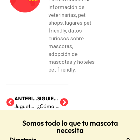
información de:
veterinarias, pet
shops, lugares pet
friendly, datos
curiosos sobre
mascotas,
adopción de
mascotas y hoteles
pet friendly.
ANTERIOR
SIGUIENTE
Juguetes más populares para perros
¿Cómo construir un rascador casero para gatos?
Somos todo lo que tu mascota
necesita
Directorio