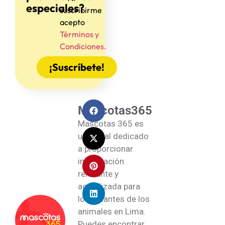
especiales?
suscribirme
acepto
Términos y
Condiciones.
¡Suscríbete!
Mascotas365
Mascotas 365 es
un portal dedicado
a proporcionar
información
relevante y
actualizada para
los amantes de los
animales en Lima.
Puedes encontrar