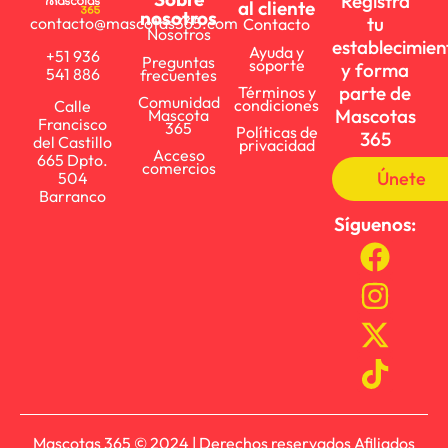
Registra
al cliente
nosotros
tu
contacto@mascotas365.com
Contacto
Nosotros
establecimien
Ayuda y
+51 936
Preguntas
soporte
y forma
541 886
frecuentes
parte de
Términos y
Comunidad
condiciones
Calle
Mascotas
Mascota
Francisco
365
Políticas de
365
del Castillo
privacidad
Acceso
665 Dpto.
comercios
Únete
504
Barranco
Síguenos:
Mascotas 365 © 2024 | Derechos reservados Afiliados