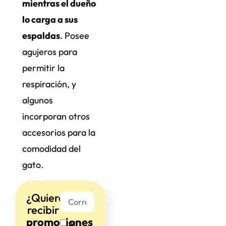
mientras el dueño
lo carga a sus
espaldas
. Posee
agujeros para
permitir la
respiración, y
algunos
incorporan otros
accesorios para la
comodidad del
gato.
¿Quieres
recibir
promociones
Al